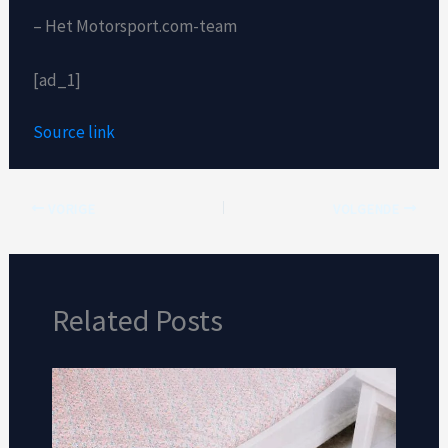
– Het Motorsport.com-team
[ad_1]
Source link
VORIGE
VOLGENDE
Related Posts