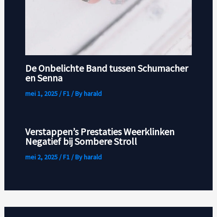
De Onbelichte Band tussen Schumacher
en Senna
mei 1, 2025
/
F1
/ By
harald
Verstappen’s Prestaties Weerklinken
Negatief bij Sombere Stroll
mei 2, 2025
/
F1
/ By
harald