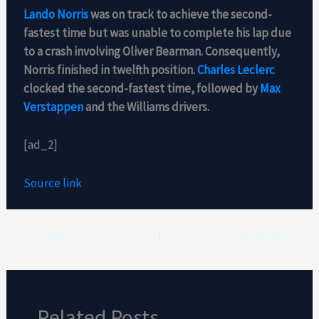
Lando Norris
was on track to achieve the second-
fastest time but was unable to complete his lap due
to a crash involving Oliver Bearman. Consequently,
Norris finished in twelfth position.
Charles Leclerc
clocked the second-fastest time, followed by
Max
Verstappen
and the Williams drivers.
[ad_2]
Source link
VORIGE
VOLGENDE
Related Posts