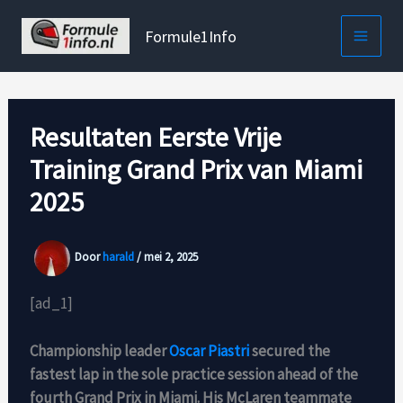
Ga
naar
Formule1Info
de
inhoud
Resultaten Eerste Vrije
Training Grand Prix van Miami
2025
Door
harald
/
mei 2, 2025
[ad_1]
Championship leader
Oscar Piastri
secured the
fastest lap in the sole practice session ahead of the
fourth Grand Prix in Miami. His McLaren teammate