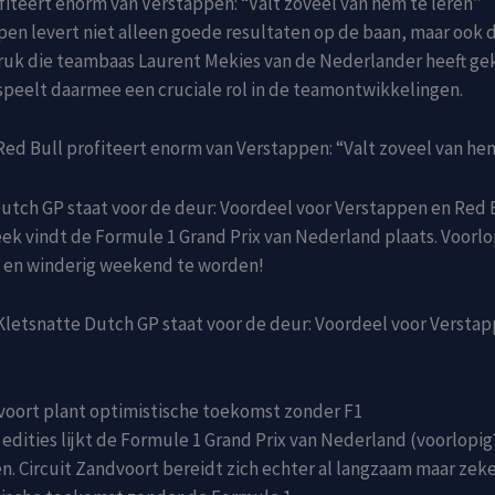
fiteert enorm van Verstappen: “Valt zoveel van hem te leren”
en levert niet alleen goede resultaten op de baan, maar ook 
druk die teambaas Laurent Mekies van de Nederlander heeft ge
peelt daarmee een cruciale rol in de teamontwikkelingen.
ed Bull profiteert enorm van Verstappen: “Valt zoveel van he
utch GP staat voor de deur: Voordeel voor Verstappen en Red 
k vindt de Formule 1 Grand Prix van Nederland plaats. Voorlop
t en winderig weekend te worden!
letsnatte Dutch GP staat voor de deur: Voordeel voor Versta
voort plant optimistische toekomst zonder F1
edities lijkt de Formule 1 Grand Prix van Nederland (voorlopig
en. Circuit Zandvoort bereidt zich echter al langzaam maar zek