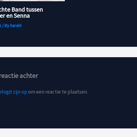
chte Band tussen
r en Senna
1
/ By
harald
reactie achter
elogd zijn op
om een reactie te plaatsen.