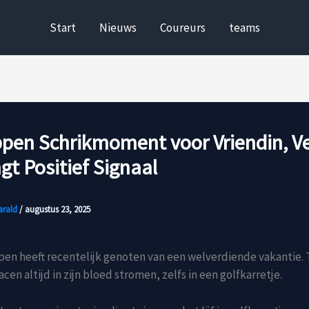
Start
Nieuws
Coureurs
teams
ppen Schrikmoment voor Vriendin, 
t Positief Signaal
arald
/
augustus 23, 2025
en heeft recentelijk genoten van een welverdiende vakantie. T
acen altijd in zijn bloed stromen, zelfs in een golfkarretje.