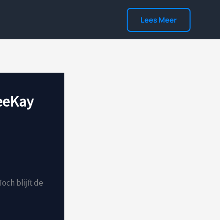
Lees Meer
VeeKay
och blijft de