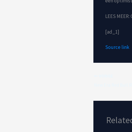
een optimis
LEES MEER: C
[ad_1]
Source link
VORIGE
Relate