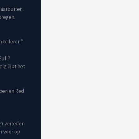
daarbuiten.
kregen.
m te leren”
Bull?
ig lijkt het
ppen en Red
?) verleden
er voor op