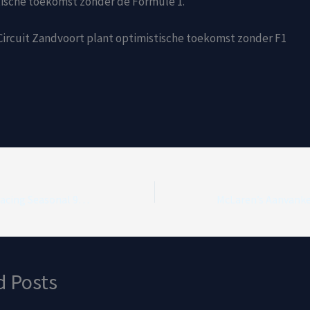
tische toekomst zonder de Formule 1.
ircuit Zandvoort plant optimistische toekomst zonder F1
New Era Red Bull Racing Seasonal 9Fifty Pre Curve baseballpet – Pastel Paars – Officiële Fanwear Merchandise
d Posts