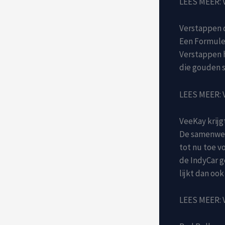
LEES MEER: V
Verstappen d
Een Formule 
Verstappen h
die gouden 
LEES MEER: V
VeeKay krijg
De samenwer
tot nu toe v
de IndyCar 
lijkt dan oo
LEES MEER: V