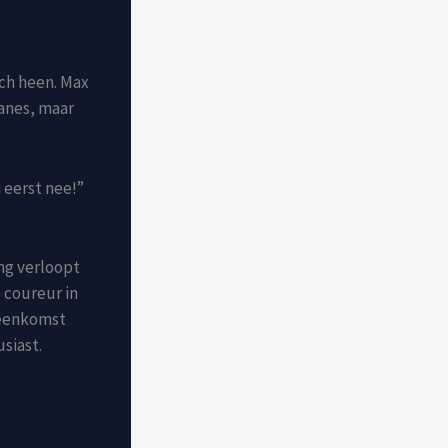
ich heen. Max
canes, maar
 eerst nee!”
ng verloopt
 coureur in
reenkomst
siast.