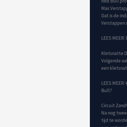
Red Bull pro
Max Verstapp
Dat is de in
Verstappen s
LEES MEER: R
Kletsnatte D
Volgende wee
een kletsna
LEES MEER: K
Bull?
Circuit Zand
Na nog twee 
tijd te word