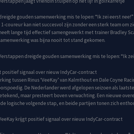
erstappen jaagt vriendin stuipen op het lijf in golfkarretje
reigde gouden samenwerking mis te lopen: “Ik zei eerst nee!”
1-coureur kan niet succesvol zijn zonder een sterk team om z
eeft lange tijd effectief samengewerkt met trainer Bradley S
samenwerking was bijna nooit tot stand gekomen.
erstappen dreigde gouden samenwerking mis te lopen: “Ik zei
t positief signaal over nieuw IndyCar-contract
king tussen Rinus ‘VeeKay’ van Kalmthout en Dale Coyne Raci
oorspoedig. De Nederlander werd afgelopen seizoen als laatste
getekend, maar presteert boven verwachting. Een nieuwe ove
k de logische volgende stap, en beide partijen tonen zich enthou
eeKay krijgt positief signaal over nieuw IndyCar-contract