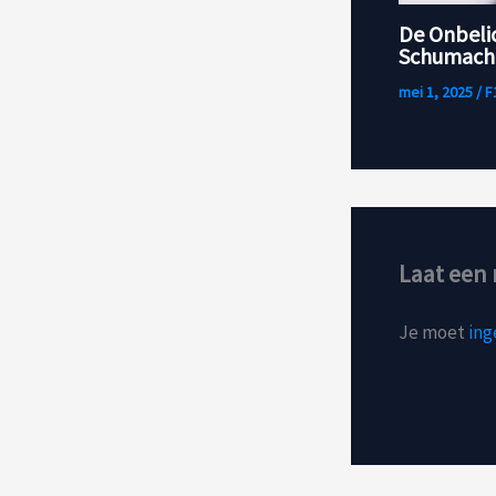
De Onbeli
Schumache
mei 1, 2025
/
F
Laat een 
Je moet
ing