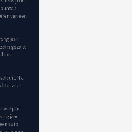
e. Terwijl de
e punten
oeren van een
orig jaar
 zelfs gezakt
ilton.
ll uit. “Ik
echte races
 twee jaar
orig jaar
 een auto
t seizoen is