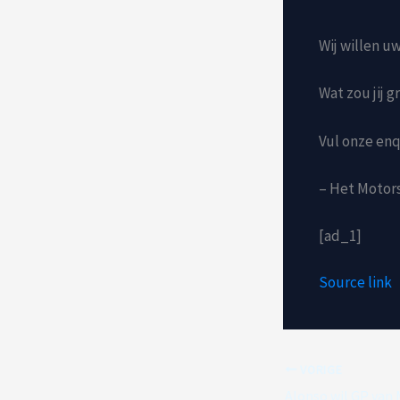
Wij willen u
Wat zou jij 
Vul onze enq
– Het Motor
[ad_1]
Source link
VORIGE