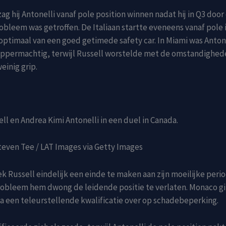
ag hij Antonelli vanaf pole position winnen nadat hij in Q3 door
obleem was getroffen. De Italiaan startte eveneens vanaf pole
optimaal van een goed getimede safety car. In Miami was Anton
ppermachtig, terwijl Russell worstelde met de omstandighed
einig grip.
ll en Andrea Kimi Antonelli in een duel in Canada.
teven Tee / LAT Images via Getty Images
ek Russell eindelijk een einde te maken aan zijn moeilijke peri
obleem hem dwong de leidende positie te verlaten. Monaco g
a een teleurstellende kwalificatie over op schadebeperking.