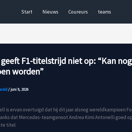
Start
Nieuws
Coureurs
teams
 geeft F1-titelstrijd niet op: “Kan nog
en worden”
arald
/
juni 9, 2026
ll is ervan overtuigd dat hij dit jaar alsnog wereldkampioen F
anks dat Mercedes-teamgenoot Andrea Kimi Antonelli goed op 
te titel.