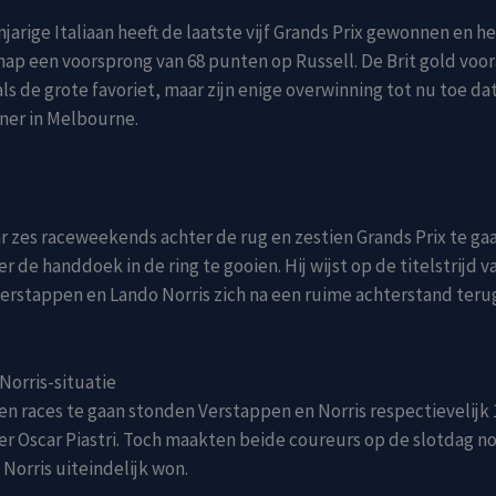
arige Italiaan heeft de laatste vijf Grands Prix gewonnen en hee
p een voorsprong van 68 punten op Russell. De Brit gold voo
als de grote favoriet, maar zijn enige overwinning tot nu toe da
ner in Melbourne.
 zes raceweekends achter de rug en zestien Grands Prix te ga
r de handdoek in de ring te gooien. Hij wijst op de titelstrijd va
erstappen en Lando Norris zich na een ruime achterstand terug 
orris-situatie
n races te gaan stonden Verstappen en Norris respectievelijk 
r Oscar Piastri. Toch maakten beide coureurs op de slotdag n
 Norris uiteindelijk won.