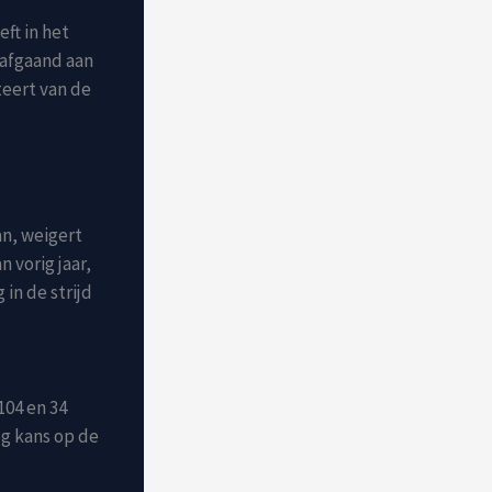
ft in het
rafgaand aan
teert van de
an, weigert
n vorig jaar,
in de strijd
104 en 34
og kans op de