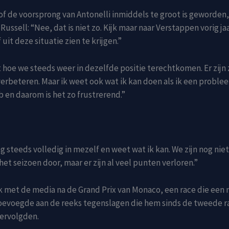
of de voorsprong van Antonelli inmiddels te groot is geworden,
ssell: “Nee, dat is niet zo. Kijk maar naar Verstappen vorig jaa
it deze situatie zien te krijgen.”
t hoe we steeds weer in dezelfde positie terechtkomen. Er zijn
verbeteren. Maar ik weet ook wat ik kan doen als ik een proble
en daarom is het zo frustrerend.”
og steeds volledig in mezelf en weet wat ik kan. We zijn nog nie
het seizoen door, maar er zijn al veel punten verloren.”
k met de media na de Grand Prix van Monaco, een race die een
oevoegde aan de reeks tegenslagen die hem sinds de tweede r
tervolgden.