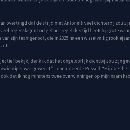
van overtuigd dat de strijd met Antonelli veel dichterbij zou zi
zoveel tegenslagen had gehad. Tegelijkertijd heeft hij grote waa
s van zijn teamgenoot, die in 2025 na een wisselvallig rookieja
ezet.
bjectief bekijk, denk ik dat het ongelooflijk dichtbij zou zijn ge
enwichtiger was geweest”, concludeerde Russell. “Hij doet het 
 ook dat ik nog minstens twee overwinningen op mijn naam had