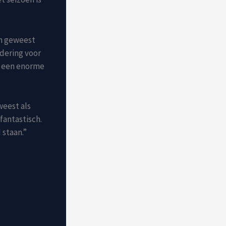
jn geweest
rdering voor
ar een enorme
weest als
fantastisch.
 staan.”