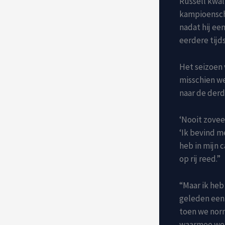
Russell kwali
kampioenscha
nadat hij ee
eerdere tijds
Het seizoen 
misschien we
naar de derd
‘Nooit zoveel
‘Ik bevind m
heb in mijn 
op rij reed.”
“Maar ik heb
geleden een 
toen we norm
waarmee we k