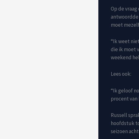
Op de vraag 
antwoordde Ru
moet mezelf u
“Ik weet nie
die ik moet 
weekend heb 
Lees ook:
“Ik geloof n
procent van 
Russell spra
hoofdstuk t
seizoen ach