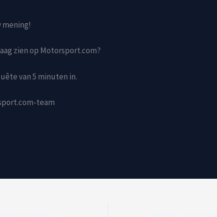
w mening!
graag zien op Motorsport.com?
uête van 5 minuten in.
sport.com-team
Alonso wil GP van Monaco ondanks punt zo snel mogelijk vergeten