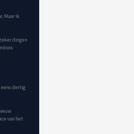
r. Maar ik
 zeker dingen
emloos
t eens dertig
 nieuw
ace van het