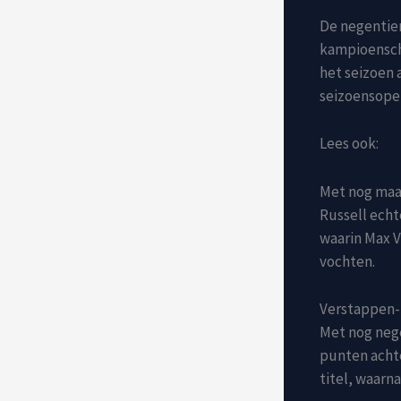
De negentienj
kampioenscha
het seizoen 
seizoensope
Lees ook:
Met nog maar
Russell echte
waarin Max V
vochten.
Verstappen-N
Met nog nege
punten achte
titel, waarna