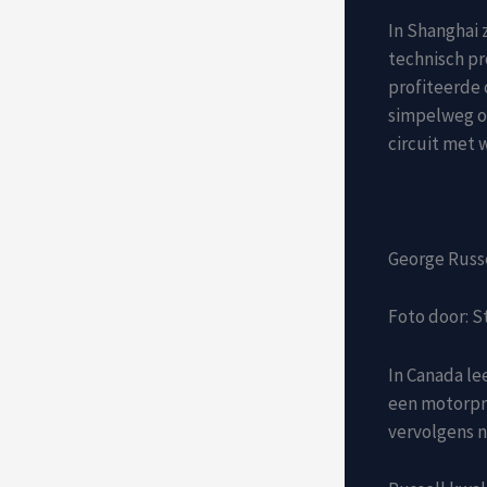
In Shanghai z
technisch pr
profiteerde 
simpelweg o
circuit met w
George Russe
Foto door: S
In Canada le
een motorpr
vervolgens n