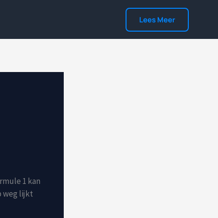
Lees Meer
ormule 1 kan
weg lijkt