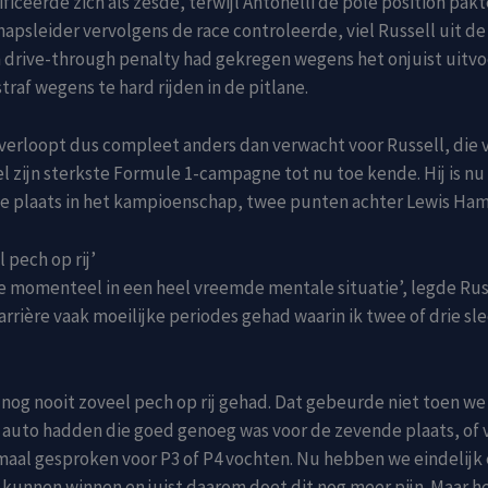
ficeerde zich als zesde, terwijl Antonelli de pole position pakt
psleider vervolgens de race controleerde, viel Russell uit d
n drive-through penalty had gekregen wegens het onjuist uitv
traf wegens te hard rijden in de pitlane.
verloopt dus compleet anders dan verwacht voor Russell, die v
l zijn sterkste Formule 1-campagne tot nu toe kende. Hij is nu
e plaats in het kampioenschap, twee punten achter Lewis Ham
 pech op rij’
e momenteel in een heel vreemde mentale situatie’, legde Russe
carrière vaak moeilijke periodes gehad waarin ik twee of drie sl
 nog nooit zoveel pech op rij gehad. Dat gebeurde niet toen we
auto hadden die goed genoeg was voor de zevende plaats, of v
aal gesproken voor P3 of P4 vochten. Nu hebben we eindelijk
unnen winnen en juist daarom doet dit nog meer pijn. Maar he