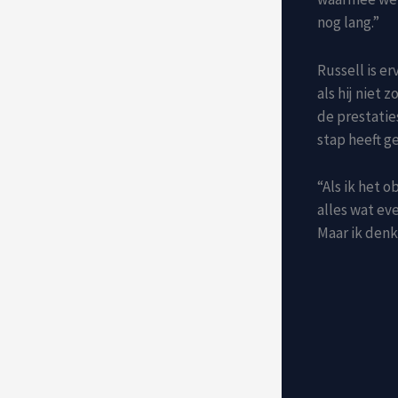
nog lang.”
Russell is er
als hij niet 
de prestatie
stap heeft g
“Als ik het o
alles wat ev
Maar ik denk