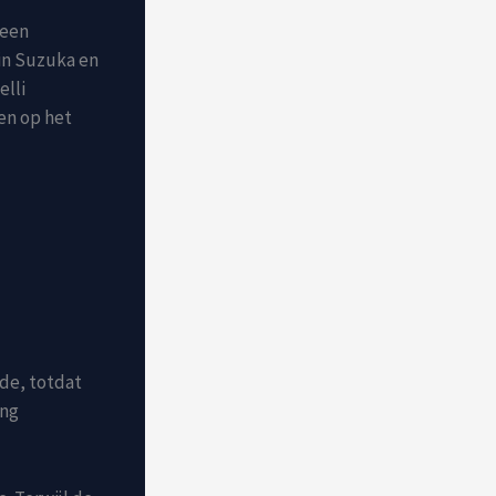
 een
 in Suzuka en
elli
en op het
ode, totdat
ing