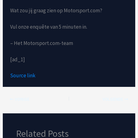
Wat zou jij graag zien op Motorsport.com?
Vul onze enquête van 5 minuten in.
– Het Motorsport.com-team
[ad_1]
Source link
VORIGE
VOLGENDE
Related Posts