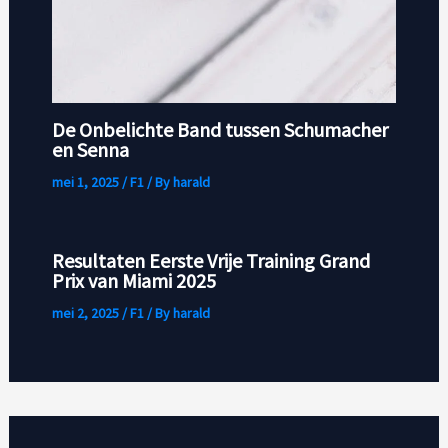
De Onbelichte Band tussen Schumacher
en Senna
mei 1, 2025
/
F1
/ By
harald
Resultaten Eerste Vrije Training Grand
Prix van Miami 2025
mei 2, 2025
/
F1
/ By
harald