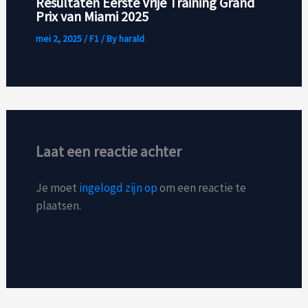
Resultaten Eerste Vrije Training Grand
Prix van Miami 2025
mei 2, 2025
/
F1
/ By
harald
Laat een reactie achter
Je moet
ingelogd zijn op
om een reactie te
plaatsen.