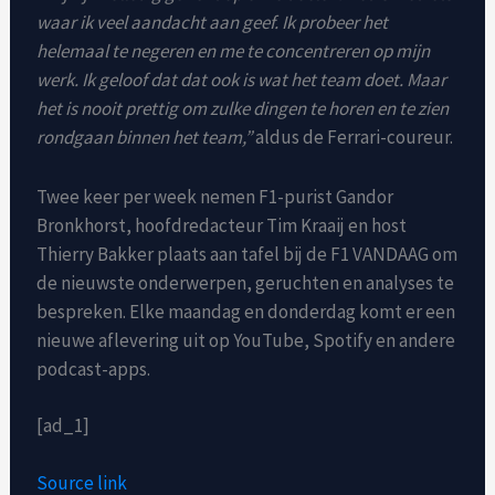
waar ik veel aandacht aan geef. Ik probeer het
helemaal te negeren en me te concentreren op mijn
werk. Ik geloof dat dat ook is wat het team doet. Maar
het is nooit prettig om zulke dingen te horen en te zien
rondgaan binnen het team,”
aldus de Ferrari-coureur.
Twee keer per week nemen F1-purist Gandor
Bronkhorst, hoofdredacteur Tim Kraaij en host
Thierry Bakker plaats aan tafel bij de F1 VANDAAG om
de nieuwste onderwerpen, geruchten en analyses te
bespreken. Elke maandag en donderdag komt er een
nieuwe aflevering uit op YouTube, Spotify en andere
podcast-apps.
[ad_1]
Source link