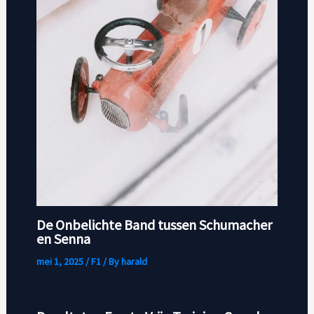
De Onbelichte Band tussen Schumacher
en Senna
mei 1, 2025
/
F1
/ By
harald