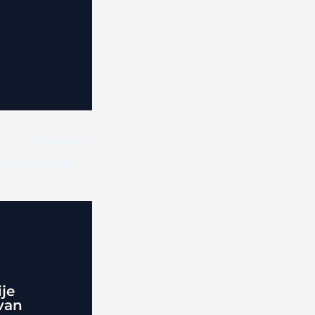
VOLGENDE
Teleurstelling voor Tsunoda en Red Bull in Sprintkwalificatie Austin
ije
van