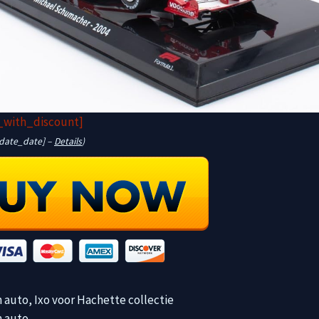
_with_discount]
pdate_date] –
Details
)
 auto, Ixo voor Hachette collectie
n auto