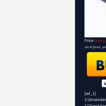
Price:
[price
(as of [price_u
[ad_1]
1/24 metalen
1/24 metale