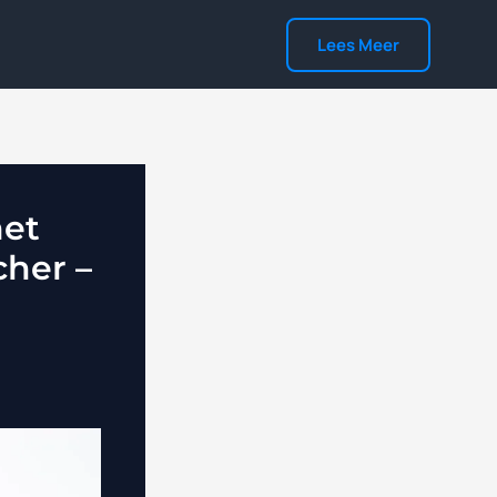
Lees Meer
met
her –