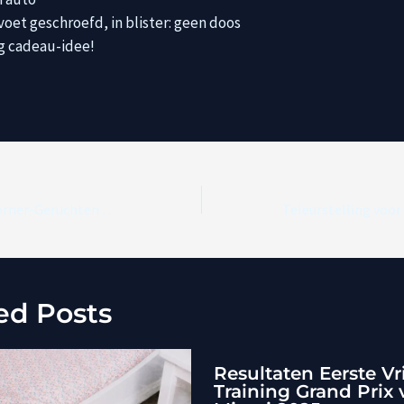
voet geschroefd, in blister: geen doos
g cadeau-idee!
Leclerc Negeert Horner-Geruchten over Ferrari
ed Posts
Resultaten Eerste Vr
Training Grand Prix 