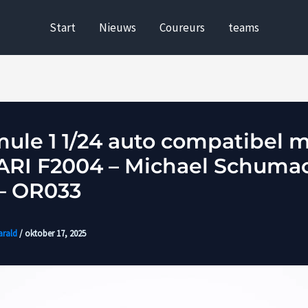
Start
Nieuws
Coureurs
teams
mule 1 1/24 auto compatibel 
RI F2004 – Michael Schumac
– OR033
arald
/
oktober 17, 2025