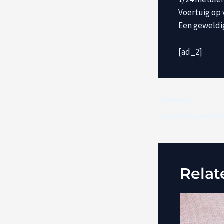
Voertuig op 
Een geweldi
[ad_2]
VORIGE
Relat