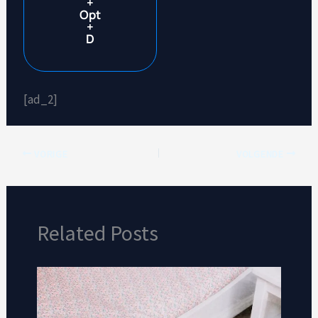
+
Opt
+
D
[ad_2]
VORIGE
VOLGENDE
Related Posts