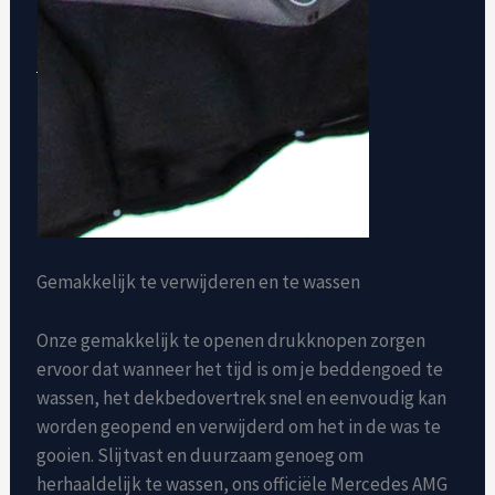
Gemakkelijk te verwijderen en te wassen
Onze gemakkelijk te openen drukknopen zorgen
ervoor dat wanneer het tijd is om je beddengoed te
wassen, het dekbedovertrek snel en eenvoudig kan
worden geopend en verwijderd om het in de was te
gooien. Slijtvast en duurzaam genoeg om
herhaaldelijk te wassen, ons officiële Mercedes AMG