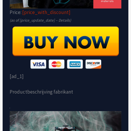
Price:
[price_with_discount]
(as of [price_update_date] –
Details
)
[ad_1]
Productbeschrijving fabrikant