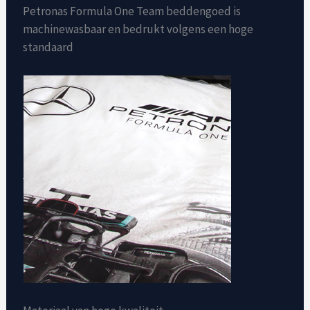
Petronas Formula One Team beddengoed is
machinewasbaar en bedrukt volgens een hoge
standaard