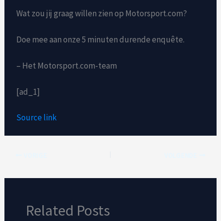
Wat zou jij graag willen zien op Motorsport.com?
Doe mee aan onze 5 minuten durende enquête.
– Het Motorsport.com-team
[ad_1]
Source link
VORIGE
VOLGENDE
Related Posts