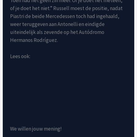
Toen had het geen zin meer. Of je doet het meteen,
of je doet het niet.” Russell moest de positie, nadat
Piastri de beide Mercedessen toch had ingehaald,
weer teruggeven aan Antonelli en eindigde
uiteindelijk als zevende op het Autódromo
Hermanos Rodríguez.
Lees ook:
We willen jouw mening!