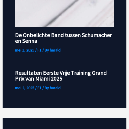
De Onbelichte Band tussen Schumacher
en Senna
mei 1, 2025
/
F1
/ By
harald
Resultaten Eerste Vrije Training Grand
Prix van Miami 2025
mei 2, 2025
/
F1
/ By
harald