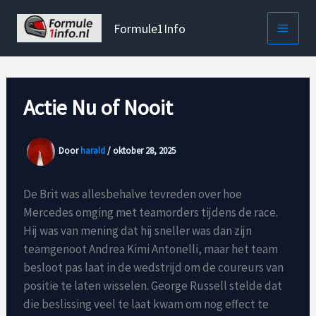
Ga
naar
Formule1Info
de
inhoud
Actie Nu of Nooit
Door
harald
/
oktober 28, 2025
De Brit was allesbehalve tevreden over hoe
Mercedes omging met teamorders tijdens de race.
Hij was van mening dat hij sneller was dan zijn
teamgenoot Andrea Kimi Antonelli, maar het team
besloot pas laat in de wedstrijd om de coureurs van
positie te laten wisselen. George Russell stelde dat
die beslissing veel te laat kwam om nog effect te