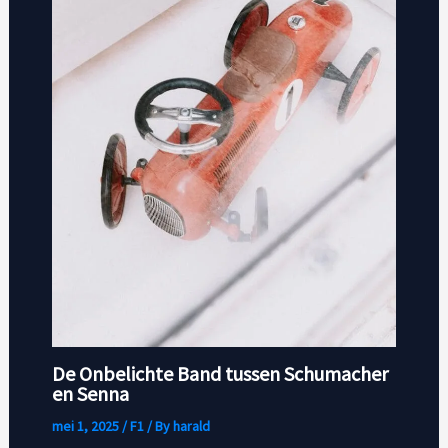
De Onbelichte Band tussen Schumacher
en Senna
mei 1, 2025
/
F1
/ By
harald