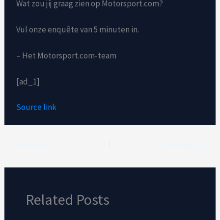
Wat zou jij graag zien op Motorsport.com?
Vul onze enquête van 5 minuten in.
– Het Motorsport.com-team
[ad_1]
Source link
VORIGE
VOLGENDE
Related Posts