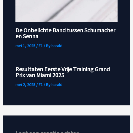
De Onbelichte Band tussen Schumacher
en Senna
mei 1, 2025
/
F1
/ By
harald
Resultaten Eerste Vrije Training Grand
Prix van Miami 2025
mei 2, 2025
/
F1
/ By
harald