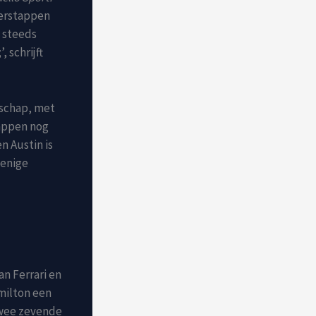
Verstappen
s steeds
 schrijft
nschap, met
tappen nog
n Austin is
 enige
n Ferrari en
amilton een
twee zevende