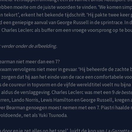
hebben moeite om de juiste woorden te vinden. ‘We komen sim
n tekort’, erkent het bekende tijdschrift. ‘Hij pakte twee keer
 een geniepige aanval van George Russell in de sprintrace. In 
j Charles Leclerc als buffer om een vroege voorsprong op te bo
 verder onder de afbeelding.
earman niet meer dan een 7?
wam vervolgens niet meer in gevaar. ‘Hij beheerde de zachte
 zorgen dat hij aan het einde van de race een comfortabele vo
is de coureur in topvorm en de vijfde wereldtitel voelt nu bijna
, aldus de verslaggeving. Charles Leclerc was met een 9
de beste
erren, Lando Norris, Lewis Hamilton en George Russell, kregen 
liver Bearman genoegen moest nemen met een 7. Piastri haalde 
oldoende, net als Yuki Tsunoda.
zo door en je zet alles op het spel’, luidt de kop van
La Gazzetta d