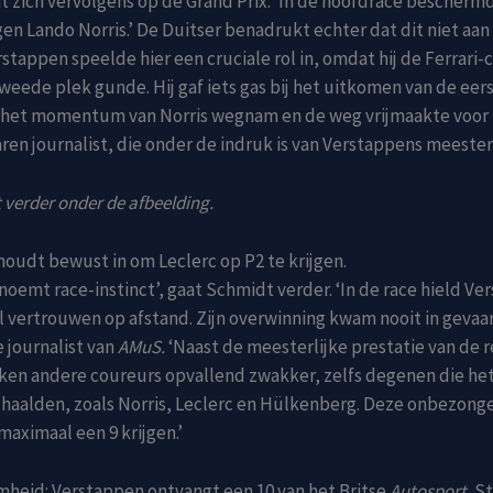
t zich vervolgens op de Grand Prix. ‘In de hoofdrace bescherm
en Lando Norris.’ De Duitser benadrukt echter dat dit niet aan
erstappen speelde hier een cruciale rol in, omdat hij de Ferrari-
tweede plek gunde. Hij gaf iets gas bij het uitkomen van de eer
 het momentum van Norris wegnam en de weg vrijmaakte voor L
ren journalist, die onder de indruk is van Verstappens meester
 verder onder de afbeelding.
oudt bewust in om Leclerc op P2 te krijgen.
e noemt race-instinct’, gaat Schmidt verder. ‘In de race hield Ve
l vertrouwen op afstand. Zijn overwinning kwam nooit in gevaar, 
de journalist van
AMuS.
‘Naast de meesterlijke prestatie van de 
ken andere coureurs opvallend zwakker, zelfs degenen die he
 haalden, zoals Norris, Leclerc en Hülkenberg. Deze onbezong
aximaal een 9 krijgen.’
heid: Verstappen ontvangt een 10 van het Britse
Autosport.
St