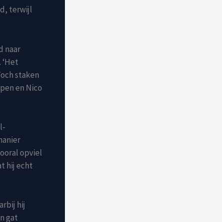
, terwijl
d naar
. ‘Het
Toch staken
appen en Nico
l-
manier
ooral opviel
t hij echt
rbij hij
en gat