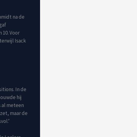
hmidt na de
gaf
 10. Voor
terwijl Isack
tions. In de
 bouwde hij
s al meteen
ezet, maar de
vol.’