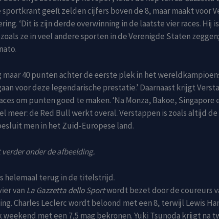
e sportkrant geeft zelden cijfers boven de 8, maar maakt voor 
ing. ‘Dit is zijn derde overwinning in de laatste vier races. Hij i
zoals ze in veel andere sporten in de Verenigde Staten zeggen;’,
nato.
og maar 40 punten achter de eerste plek in het wereldkampioe
e gaan voor deze legendarische prestatie.’ Daarnaast krijgt Vers
aces om punten goed te maken. ‘Na Monza, Bakoe, Singapore e
el meer: de Red Bull werkt overal. Verstappen is zoals altijd de
besluit men in het Zuid-Europese land.
 verder onder de afbeelding.
 helemaal terug in de titelstrijd.
vier van
La Gazzetta dello Sport
wordt bezet door de coureurs va
ing. Charles Leclerc wordt beloond met een 8, terwijl Lewis H
rk weekend met een 7,5 mag bekronen. Yuki Tsunoda krijgt na 