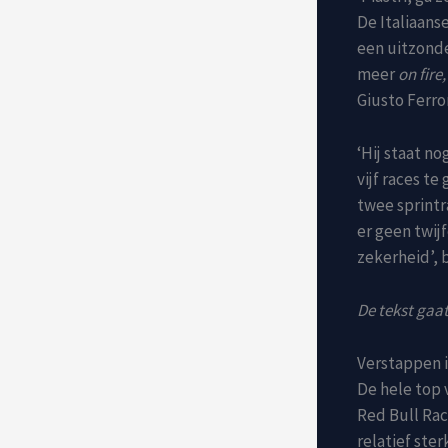
De Italiaans
een uitzonder
meer
on fire,
Giusto Ferro
‘Hij staat n
vijf races t
twee sprintr
er geen twijf
zekerheid’, 
De tekst gaat
Verstappen is
De hele top 
Red Bull Rac
relatief ste