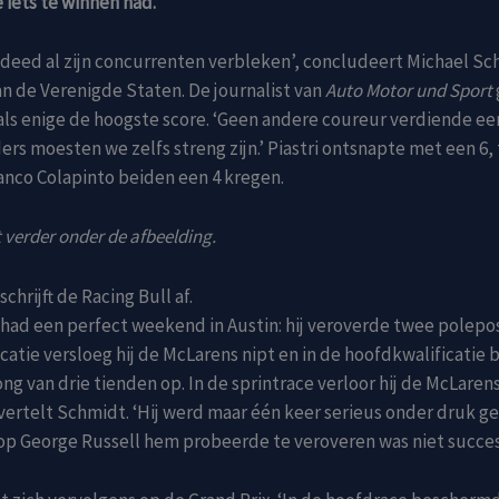
 iets te winnen had.
deed al zijn concurrenten verbleken’, concludeert Michael Sc
an de Verenigde Staten. De journalist van
Auto Motor und Sport
ls enige de hoogste score. ‘Geen andere coureur verdiende een
ers moesten we zelfs streng zijn.’ Piastri ontsnapte met een 6, 
anco Colapinto beiden een 4 kregen.
 verder onder de afbeelding.
schrijft de Racing Bull af.
had een perfect weekend in Austin: hij veroverde twee poleposi
icatie versloeg hij de McLarens nipt en in de hoofdkwalificatie
ng van drie tienden op. In de sprintrace verloor hij de McLaren
, vertelt Schmidt. ‘Hij werd maar één keer serieus onder druk g
p George Russell hem probeerde te veroveren was niet succes