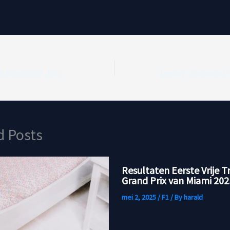
Teamselectie Fase 5 Scorito GP: Jouw essentiële keuzes!
d Posts
Resultaten Eerste Vrije T
Grand Prix van Miami 202
mei 2, 2025
/
F1
/ By
harald