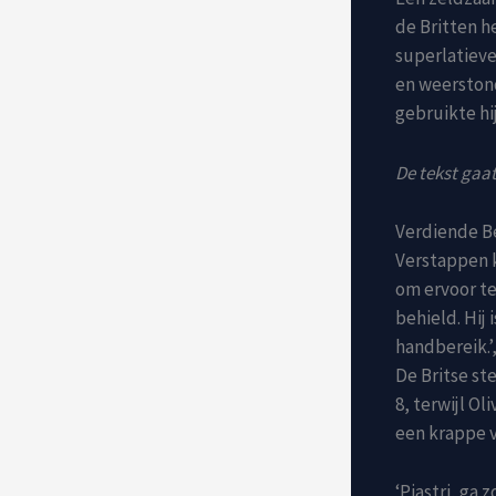
de Britten 
superlatieve
en weerstond
gebruikte hi
De tekst gaat
Verdiende B
Verstappen k
om ervoor te
behield. Hij 
handbereik.’
De Britse st
8, terwijl O
een krappe v
‘Piastri, ga 