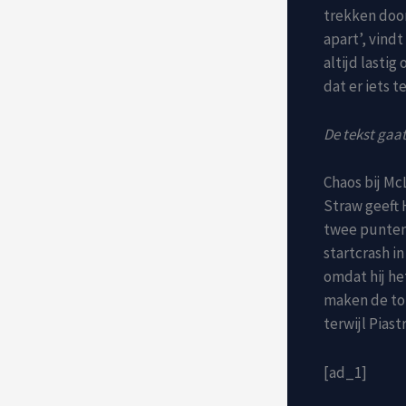
trekken door
apart’, vindt
altijd lasti
dat er iets t
De tekst gaat
Chaos bij McL
Straw geeft 
twee punten
startcrash i
omdat hij he
maken de top
terwijl Piast
[ad_1]