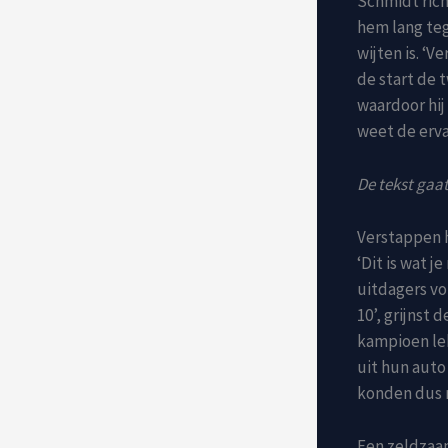
Schmidt rich
hem lang teg
wijten is. ‘V
de start de 
waardoor hij
weet de erva
De tekst gaat
Verstappen h
‘Dit is wat j
uitdagers vo
10’, grijnst 
kampioen le
uit hun auto
konden dus m
Een zeldzaam