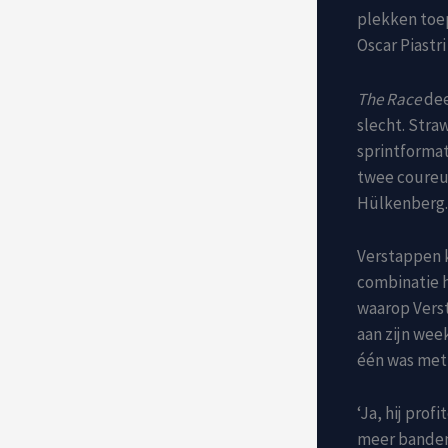
plekken toep
Oscar Piastri
The Race
dee
slecht. Stra
sprintformat
twee coureur
Hülkenberg.
Verstappen k
combinatie h
waarop Verst
aan zijn wee
één was met d
‘Ja, hij prof
meer bandens