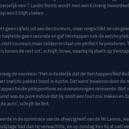
asselijk een 7. Lando Norris wordt met een 6 streng beoordeeld
 op een 5 blijft steken.
lt geen cijfers uit aan de coureurs, maar rangschikt ze van goe
w twijfelde geen seconde en gaf Verstappen ook de eerste plek
 stelt coureurs maar zelden in staat om perfect te presteren. 
s boven de rest uit’, schrijft Straw, waarbij hij doelt op Verst
reeg de voorkeur. ‘Het is duidelijk dat de Verstappen/Red Bul
et snelste pakket bood in Austin. Dat werd bewezen door de 
appen beide polepositions en overwinningen veroverde. Wat v
kend was de pure indruk dat hij nooit een fout zou maken en da
e auto’, schrijft de Brit.
iteerde in de sprintrace van de afwezigheid van de McLarens, waa
lijtage had dan hij verwachtte, en op zondag kon hij al snel e