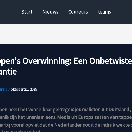
Start
Nieuws
Coureurs
teams
ppen’s Overwinning: Een Onbetwiste
ntie
arald
/
oktober 21, 2025
en heeft het voor elkaar gekregen: journalisten uit Duitsland, 
nnië zijn het unaniem eens. Media uit Europa zetten Verstapp
arbij vooral opviel dat de Nederlander nooit de indruk wekte 