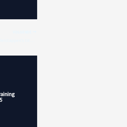
VOLGENDE
Veekay: ‘Toekomst Verstappen’s titelkansen hangt af van diverse factoren’
raining
5