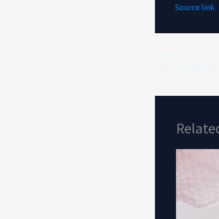
Source link
VORIGE
Relate