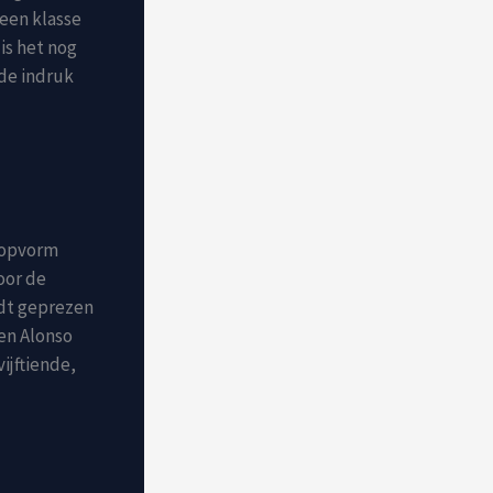
 een klasse
 is het nog
 de indruk
 topvorm
oor de
rdt geprezen
 en Alonso
ijftiende,