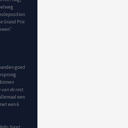
pelweg
 poleposition
de Grand Prix
uwen.’
 banden goed
orsprong
 binnen
 van de rest.
allemaal een
met een 6
ello Sport.