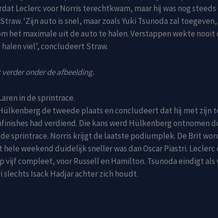
dat Leclerc voor Norris terechtkwam, maar hij was nog steeds
 Straw. ‘Zijn auto is snel, maar zoals Yuki Tsunoda zal toegeven,
g om het maximale uit de auto te halen. Verstappen wekte nooit
e halen viel’, concludeert Straw.
 verder onder de afbeelding.
aren in de sprintrace.
Hülkenberg de tweede plaats en concludeert dat hij met zijn
finishes had verdiend. Die kans werd Hülkenberg ontnomen d
n de sprintrace. Norris krijgt de laatste podiumplek. De Brit wo
t hele weekend duidelijk sneller was dan Oscar Piastri. Leclerc
 vijf compleet, voor Russell en Hamilton. Tsunoda eindigt als v
ri slechts Isack Hadjar achter zich houdt.