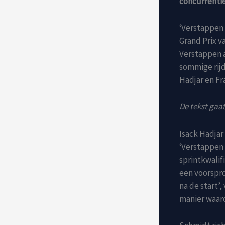
concurrentie
‘Verstappen 
Grand Prix v
Verstappen a
sommige rijd
Hadjar en Fr
De tekst gaat
Isack Hadjar 
‘Verstappen 
sprintkwalif
een voorspro
na de start’
manier waaro