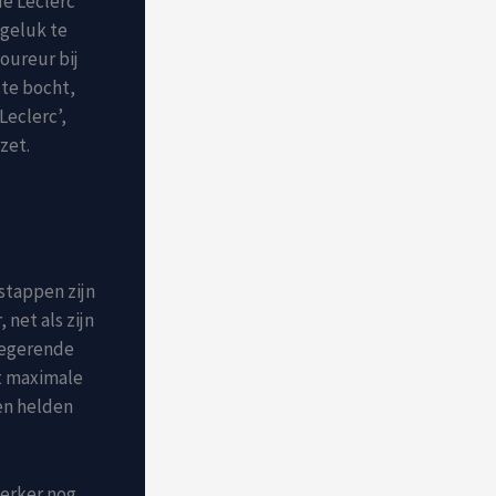
de Leclerc
 geluk te
coureur bij
ste bocht,
eclerc’,
zet.
rstappen zijn
net als zijn
regerende
t maximale
en helden
erker nog,