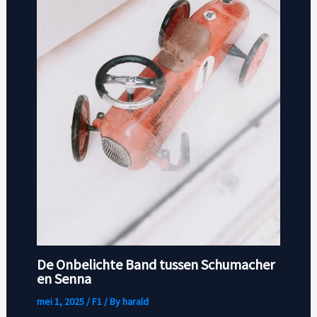
De Onbelichte Band tussen Schumacher
en Senna
mei 1, 2025
/
F1
/ By
harald