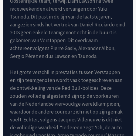
Oostenrijkse team, terwijl Liam Lawson na twee
raceweekenden al werd vervangen door Yuki
Tsunoda. Dit past in de lijn van de laatste jaren,
aangezien sinds het vertrek van Daniel Ricciardo eind
2018 geen enkele teamgenoot echt in de buurt is
gekomen van Verstappen. Dit overkwam
achtereenvolgens Pierre Gasly, Alexander Albon,
Sergio Pérez en dus Lawson en Tsunoda.
Het grote verschil in prestaties tussen Verstappen
en zijn teamgenoten wordt vaak toegeschreven aan
de ontwikkeling van de Red Bull-bolides. Deze
zouden volledig afgestemd zijn op de voorkeuren
van de Nederlandse viervoudige wereldkampioen,
waardoor de andere coureur zich niet op zijn gemak
voelt. Echter, volgens Jacques Villeneuve is dit niet
de volledige waarheid. “Iedereen zegt: ‘Oh, de auto
is gebouwd voor Max. Arme tweede coureur.’ Maar zo