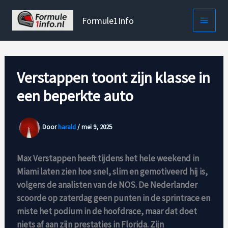
Ga
naar
Formule1Info
de
inhoud
Verstappen toont zijn klasse in
een beperkte auto
Door
harald
/
mei 9, 2025
Max Verstappen heeft tijdens het hele weekend in
Miami laten zien hoe snel, slim en gemotiveerd hij is,
volgens de analisten van de NOS. De Nederlander
scoorde op zaterdag geen punten in de sprintrace en
miste het podium in de hoofdrace, maar dat doet
niets af aan zijn prestaties in Florida. Zijn