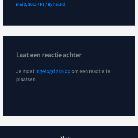
mei 2, 2025
/
F1
/ By
harald
Laat een reactie achter
Je moet
ingelogd zijn op
om een reactie te
plaatsen.
Start