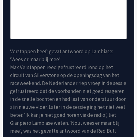
Verstappen heeft gevat antwoord op Lambiase:
‘Wees er maar blij mee’
Max Verstappen reed gefrustreerd rond op het
circuit van Silverstone op de openingsdag van het
raceweekend. De Nederlander riep vroeg in de sessie
gefrustreerd dat de voorbanden niet goed reageren
in de snelle bochten en had last van onderstuur door
zijn nieuwe vloer. Later in de sessie ging het niet veel
beter. ‘Ik kan je niet goed horen via de radio’, liet
Gianpiero Lambiase weten. ‘Nou, wees er maar blij
mee’, was het gevatte antwoord van de Red Bull