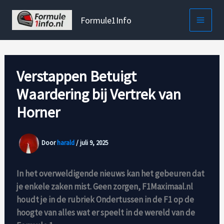
Ga
naar
Formule1Info
de
inhoud
Verstappen Betuigt
Waardering bij Vertrek van
Horner
Door
harald
/
juli 9, 2025
In het overweldigende nieuws kan het gebeuren dat
je enkele zaken mist. Geen zorgen, F1Maximaal.nl
houdt je in de rubriek Ondertussen in de F1 op de
hoogte van alles wat er speelt in de wereld van de