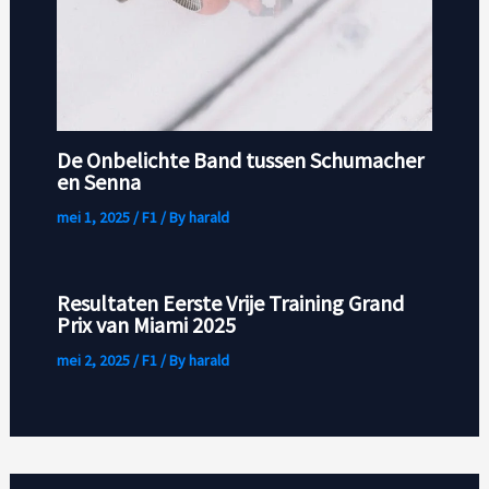
De Onbelichte Band tussen Schumacher
en Senna
mei 1, 2025
/
F1
/ By
harald
Resultaten Eerste Vrije Training Grand
Prix van Miami 2025
mei 2, 2025
/
F1
/ By
harald