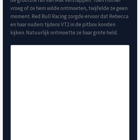
vroeg of ze hem wilde ontmoeten, twijfelde ze geen
moment. Red Bull Racing zorgde ervoor dat Rebecca
en haar ouders tijdens VT2 in de pitbox konden
kijken. Natuurlijk ontmoette ze haar grote held.