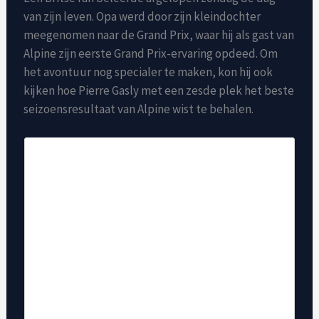
van zijn leven. Opa werd door zijn kleindochter
meegenomen naar de Grand Prix, waar hij als gast van
Alpine zijn eerste Grand Prix-ervaring opdeed. Om
het avontuur nog specialer te maken, kon hij ook
kijken hoe Pierre Gasly met een zesde plek het beste
seizoensresultaat van Alpine wist te behalen.