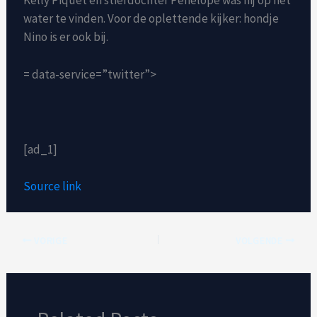
water te vinden. Voor de oplettende kijker: hondje
Nino is er ook bij.
= data-service=”twitter”>
[ad_1]
Source link
VORIGE
VOLGENDE