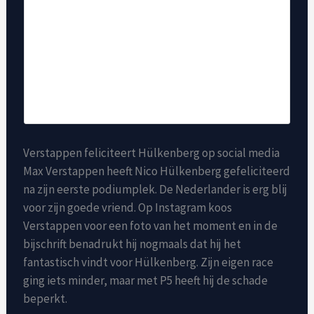
Verstappen feliciteert Hülkenberg op social media
Max Verstappen heeft Nico Hülkenberg gefeliciteerd
na zijn eerste podiumplek. De Nederlander is erg blij
voor zijn goede vriend. Op Instagram koos
Verstappen voor een foto van het moment en in de
bijschrift benadrukt hij nogmaals dat hij het
fantastisch vindt voor Hülkenberg. Zijn eigen race
ging iets minder, maar met P5 heeft hij de schade
beperkt.