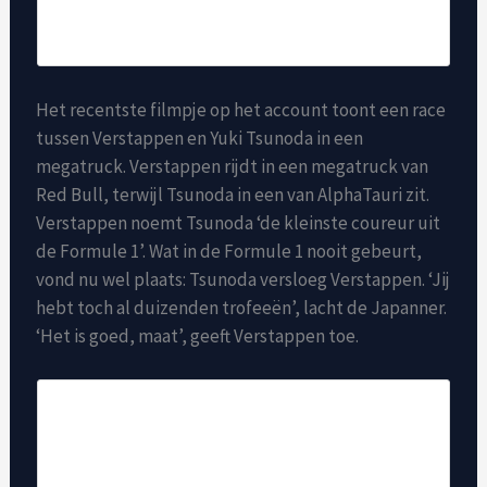
Het recentste filmpje op het account toont een race
tussen Verstappen en Yuki Tsunoda in een
megatruck. Verstappen rijdt in een megatruck van
Red Bull, terwijl Tsunoda in een van AlphaTauri zit.
Verstappen noemt Tsunoda ‘de kleinste coureur uit
de Formule 1’. Wat in de Formule 1 nooit gebeurt,
vond nu wel plaats: Tsunoda versloeg Verstappen. ‘Jij
hebt toch al duizenden trofeeën’, lacht de Japanner.
‘Het is goed, maat’, geeft Verstappen toe.