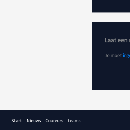
Laat een 
Je moet
ing
Start
Nieuws
Coureurs
teams