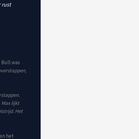
 rust
 Bull was
 overstappen,
erstappen.
 Max lijkt
strijd. Het
en het