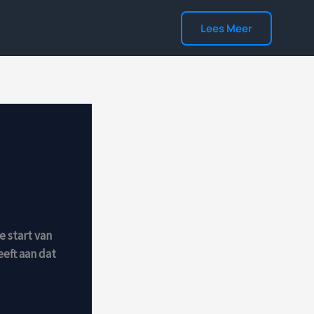
Lees Meer
e start van
eft aan dat