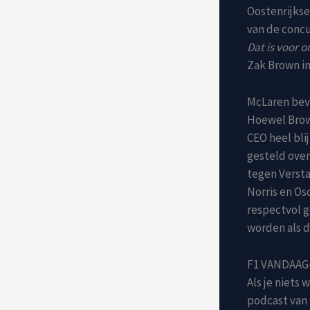
Oostenrijkse 
van de concu
Dat is voor 
Zak Brown in
McLaren bev
Hoewel Brown
CEO heel blij
gesteld over
tegen Versta
Norris en Os
respectvol g
worden als d
F1 VANDAAG
Als je niets
podcast van 