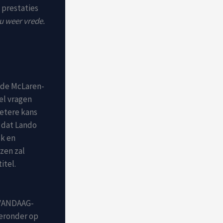
 prestaties
nu weer vrede.
 de McLaren-
eel vragen
betere kans
t dat Lando
jk en
zen zal
itel.
1 VANDAAG-
ieronder op