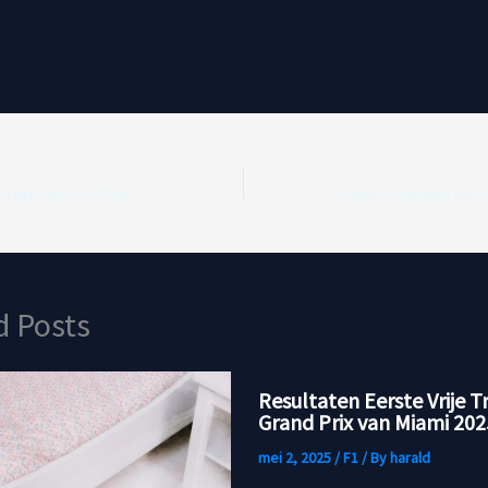
Pérez Bevestigt Ferrari-test en Prijs Verstappen als Verdienste Titelhouder
d Posts
Resultaten Eerste Vrije T
Grand Prix van Miami 202
mei 2, 2025
/
F1
/ By
harald