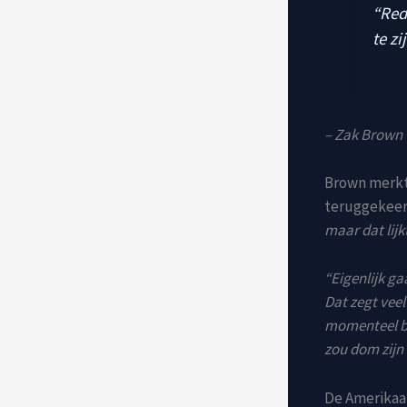
“Red 
te z
– Zak Brown
Brown merkte
teruggekeer
maar dat lijk
“Eigenlijk ga
Dat zegt veel 
momenteel bet
zou dom zijn 
De Amerikaan