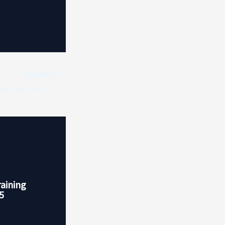
VOLGENDE
Piastri Ontdek de Onverwachte Les van Verstappen
raining
5