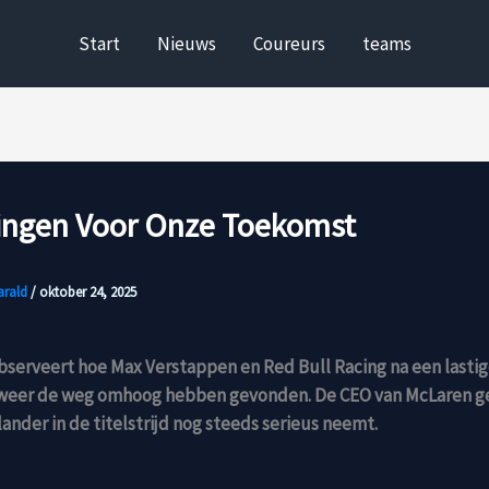
Start
Nieuws
Coureurs
teams
ingen Voor Onze Toekomst
arald
/
oktober 24, 2025
serveert hoe Max Verstappen en Red Bull Racing na een lastig
 weer de weg omhoog hebben gevonden. De CEO van McLaren ge
lander in de titelstrijd nog steeds serieus neemt.