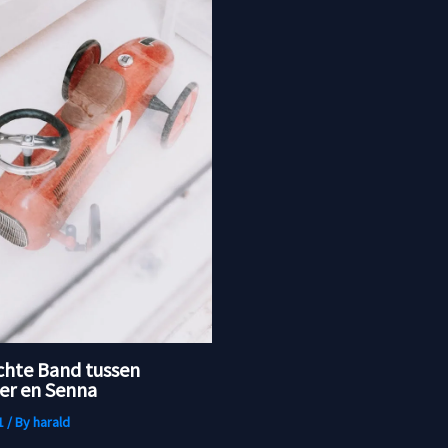
chte Band tussen
r en Senna
1
/ By
harald