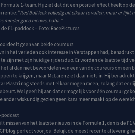
Formule 1-team. Hij ziet dat dit een positief effect heeft op de
rrentie: “
Red Bull leek volledig uit elkaar te vallen, maar er lijkt 
ons minder goed nieuws, haha.”
 de F1-paddock – Foto: RacePictures
oordeelt geen van beide coureurs
 in het verleden ook interesse in Verstappen had, benadrukt
 te zijn met zijn huidige rijdersduo. Er worden de laatste tijd v
 het al dan niet bevoordelen van een van de coureurs om een 
ppen te krijgen, maar McLaren ziet daar niets in. Hij benadruk
car Piastri nog steeds met elkaar mogen racen, zolang dat eerli
ebeurt. Wel geeft hij aan dat er mogelijk voor één coureur geko
e ander wiskundig gezien geen kans meer maakt op de wereldt
-podcast
 wilt missen van het laatste nieuws in de Formule 1, dan is de F
GPblog perfect voor jou. Bekijk de meest recente aflevering h