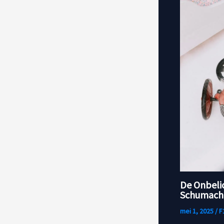
De Onbeli
Schumache
mei 1, 2025
/
F