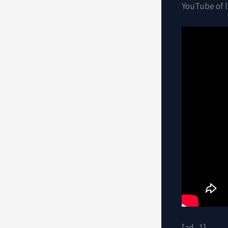
YouTube of lu
[ad_1]