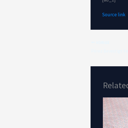
Source link
VORIGE
Relate