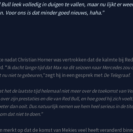
Bull leek volledig in duigen te vallen, maar nu lijkt er weer
ijn. Voor ons is dat minder goed nieuws, haha.”
 nadat Christian Horner was vertrokken dat de kalmte bij Red
d. “
Ik dacht lange tijd dat Max na dit seizoen naar Mercedes zou
t nu niet te gebeuren,”
zegt hij in een gesprek met
De Telegraaf
.
at het de laatste tijd helemaal niet meer over de toekomst van V
over zijn prestaties en die van Red Bull, en hoe goed hij zich voelt.
er dan ooit. Dus natuurlijk nemen we hem heel serieus in de titel
om dat niet te doen.”
 merkt op dat de komst van Mekies veel heeft veranderd binn