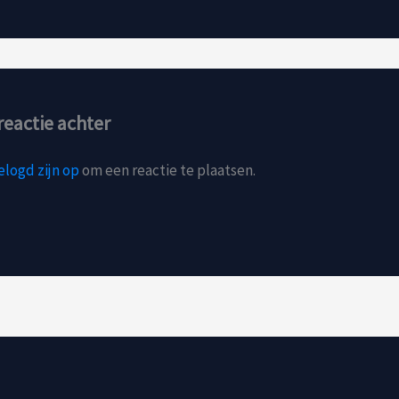
reactie achter
elogd zijn op
om een reactie te plaatsen.