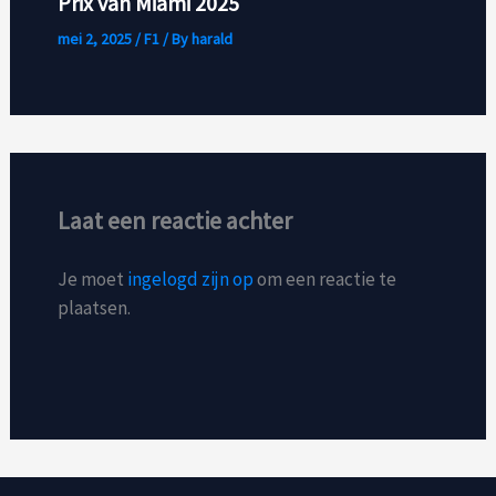
Prix van Miami 2025
mei 2, 2025
/
F1
/ By
harald
Laat een reactie achter
Je moet
ingelogd zijn op
om een reactie te
plaatsen.