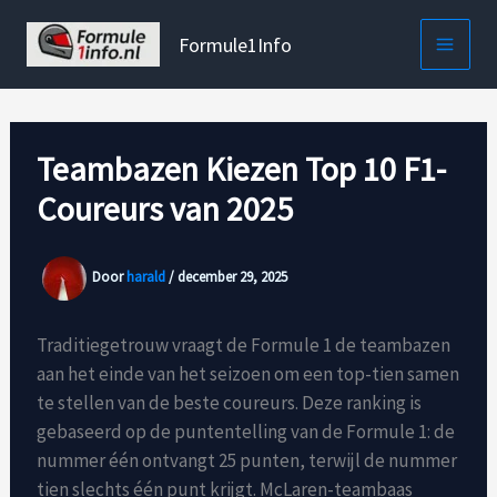
Ga
naar
Formule1Info
de
inhoud
Teambazen Kiezen Top 10 F1-
Coureurs van 2025
Door
harald
/
december 29, 2025
Traditiegetrouw vraagt de Formule 1 de teambazen
aan het einde van het seizoen om een top-tien samen
te stellen van de beste coureurs. Deze ranking is
gebaseerd op de puntentelling van de Formule 1: de
nummer één ontvangt 25 punten, terwijl de nummer
tien slechts één punt krijgt. McLaren-teambaas