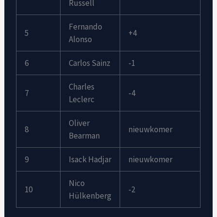
Russell
Fernando
5
+4
Alonso
6
Carlos Sainz
-1
Charles
7
-4
Leclerc
Oliver
8
nieuwkomer
Bearman
9
Isack Hadjar
nieuwkomer
Nico
10
-2
Hülkenberg