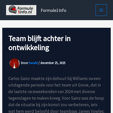
Ga
naar
Formule1Info
de
inhoud
Team blijft achter in
ontwikkeling
Door
harald
/
december 25, 2025
Carlos Sainz maakte zijn debuut bij Williams na een
uitdagende periode voor het team uit Grove, dat in
de laatste raceweekenden van 2024 met diverse
tegenslagen te maken kreeg. Voor Sainz was de hoop
dat de situatie bij zijn komst zou verbeteren, iets
wat hem werd beloofd door teambaas James Vowles.