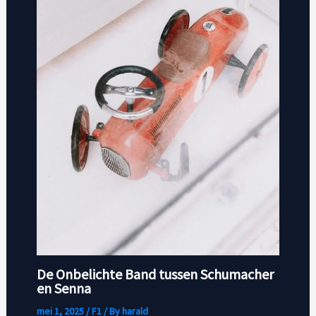
De Onbelichte Band tussen Schumacher
en Senna
mei 1, 2025
/
F1
/ By
harald