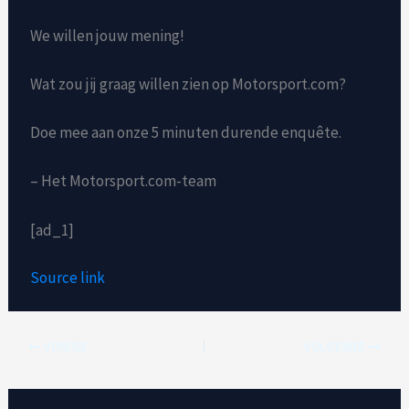
We willen jouw mening!
Wat zou jij graag willen zien op Motorsport.com?
Doe mee aan onze 5 minuten durende enquête.
– Het Motorsport.com-team
[ad_1]
Source link
VORIGE
VOLGENDE