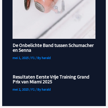
De Onbelichte Band tussen Schumacher
en Senna
mei 1, 2025
/
F1
/ By
harald
Resultaten Eerste Vrije Training Grand
Prix van Miami 2025
mei 2, 2025
/
F1
/ By
harald