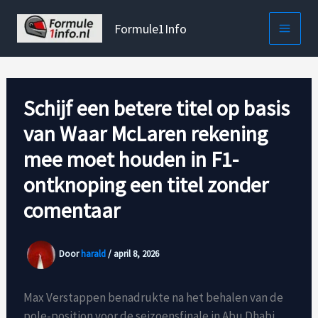
Ga
naar
Formule1Info
de
inhoud
Schijf een betere titel op basis
van Waar McLaren rekening
mee moet houden in F1-
ontknoping een titel zonder
comentaar
Door
harald
/
april 8, 2026
Max Verstappen benadrukte na het behalen van de
pole-position voor de seizoensfinale in Abu Dhabi