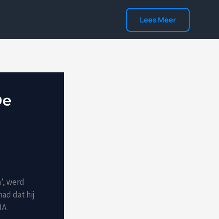
Lees Meer
De
’, werd
had dat hij
IA.