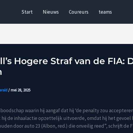
Start
Nieuws
Coureurs
teams
ll’s Hogere Straf van de FIA: 
n
arald
/
mei 28, 2025
oboodschap waarin hij aangaf dat hij ‘de penalty zou accepteren
 hij de inhaalactie opzettelijk uitvoerde, omdat hij het gevoel 
den door auto 23 (Albon, red.) die onveilig reed”, schrijft de F