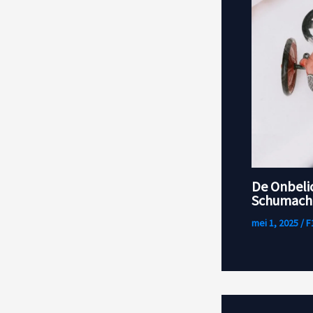
De Onbeli
Schumache
mei 1, 2025
/
F