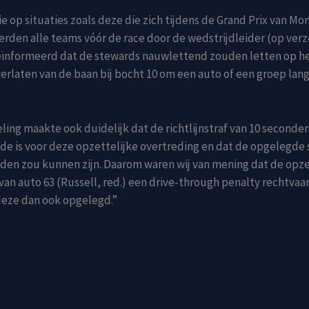
tie op situaties zoals deze die zich tijdens de Grand Prix van M
rden alle teams vóór de race door de wedstrijdleider (op ver
eïnformeerd dat de stewards nauwlettend zouden letten op h
verlaten van de baan bij bocht 10 om een auto of een groep la
ing maakte ook duidelijk dat de richtlijnstraf van 10 seconde
de is voor deze opzettelijke overtreding en dat de opgelegde 
den zou kunnen zijn. Daarom waren wij van mening dat de opze
van auto 63 (Russell, red.) een drive-through penalty rechtvaa
eze dan ook opgelegd.”