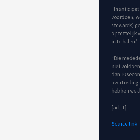
“In anticipa
voordoen, we
stewards) g
opzettelijk 
in te halen.”
“Die mededel
niet voldoen
dan 10 secon
overtreding 
hebben we d
[ad_1]
Source link