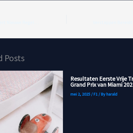
Schmidt Introduceert Nieuwe Regels voor Flexibele Vleugels
d Posts
Resultaten Eerste Vrije T
Grand Prix van Miami 202
mei 2, 2025
/
F1
/ By
harald