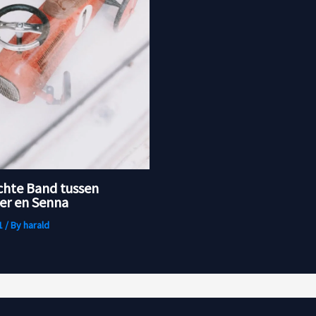
chte Band tussen
r en Senna
1
/ By
harald