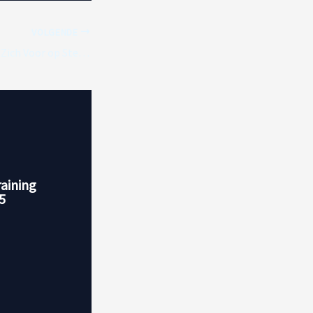
VOLGENDE
Verstappen Bereidt Zich Voor op Sterke Concurrentie in de GP van Spanje
raining
5