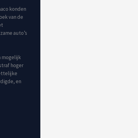
onaco konden
zoek van de
et
ngzame auto’s
n mogelijk
straf hoger
ttelijke
rdigde, en