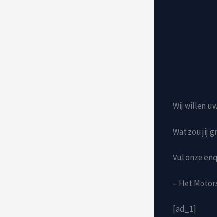
Wij willen u
Wat zou jij 
Vul onze enq
– Het Motor
[ad_1]