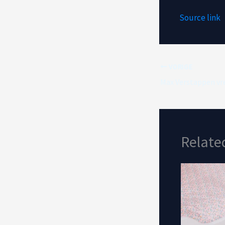
Source link
VORIGE
Relate