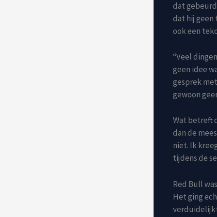
dat gebeurde
dat hij geen
ook een teko
“Veel dingen 
geen idee wa
gesprek met 
gewoon geen
Wat betreft 
dan de meest
niet. Ik kre
tijdens de s
Red Bull was
Het ging ec
verduidelijk