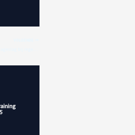
VOLGENDE
Gasly voorspelt slijtageslag bij regenrace Canadese Grand Prix
raining
5