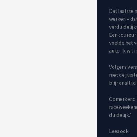
Dat laatste 
werken – dat
verduidelijkt
Een coureur 
voelde het v
auto. Ik wil
Volgens Vers
niet de juist
blijf er alti
Opmerkend da
raceweekends 
duidelijk.”
Lees ook: