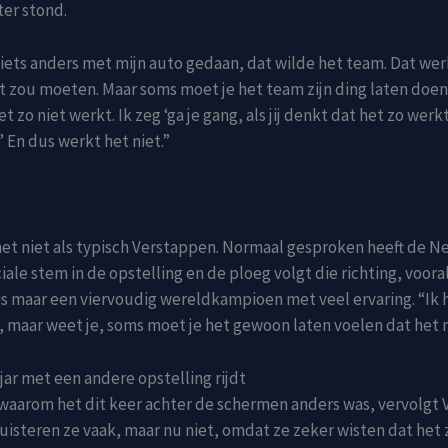
ter stond.
ets anders met mijn auto gedaan, dat wilde het team. Dat wer
et zou moeten. Maar soms moet je het team zijn ding laten doen
 zo niet werkt. Ik zeg ‘ga je gang, als jij denkt dat het zo werk
’ En dus werkt het niet.”
het niet als typisch Verstappen. Normaal gesproken heeft de 
iale stem in de opstelling en de ploeg volgt die richting, voora
is maar een viervoudig wereldkampioen met veel ervaring. “Ik h
 maar weet je, soms moet je het gewoon laten voelen dat het n
r met een andere opstelling rijdt
waarom het dit keer achter de schermen anders was, vervolgt 
luisteren ze vaak, maar nu niet, omdat ze zeker wisten dat het