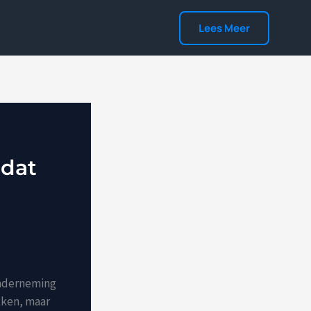
Lees Meer
 dat
 onderneming
kken, maar