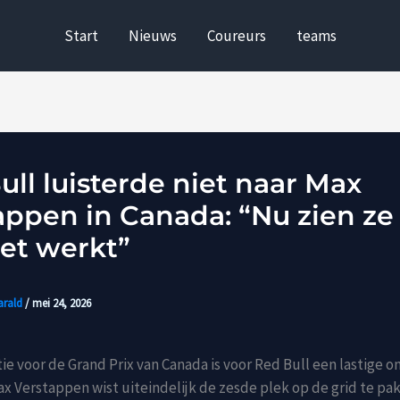
Start
Nieuws
Coureurs
teams
ull luisterde niet naar Max
appen in Canada: “Nu zien ze
iet werkt”
arald
/
mei 24, 2026
tie voor de Grand Prix van Canada is voor Red Bull een lastige
x Verstappen wist uiteindelijk de zesde plek op de grid te pa