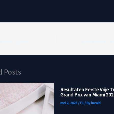
Max Verstappen vreest natte Canadese Grand Prix na lastige kwalificatie
d Posts
Resultaten Eerste Vrije T
Grand Prix van Miami 202
mei 2, 2025
/
F1
/ By
harald