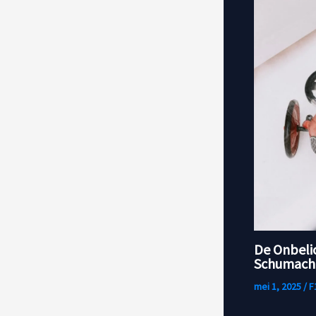
De Onbeli
Schumache
mei 1, 2025
/
F