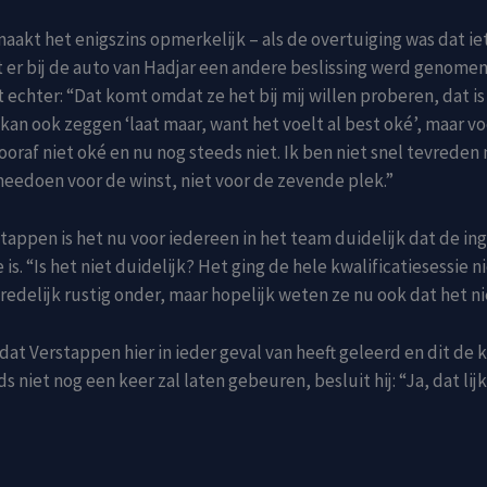
maakt het enigszins opmerkelijk – als de overtuiging was dat ie
 er bij de auto van Hadjar een andere beslissing werd genome
 echter: “Dat komt omdat ze het bij mij willen proberen, dat is a
kan ook zeggen ‘laat maar, want het voelt al best oké’, maar vo
ooraf niet oké en nu nog steeds niet. Ik ben niet snel tevreden
 meedoen voor de winst, niet voor de zevende plek.”
tappen is het nu voor iedereen in het team duidelijk dat de i
e is. “Is het niet duidelijk? Het ging de hele kwalificatiesessie n
jd redelijk rustig onder, maar hopelijk weten ze nu ook dat het n
t Verstappen hier in ieder geval van heeft geleerd en dit d
niet nog een keer zal laten gebeuren, besluit hij: “Ja, dat lijk