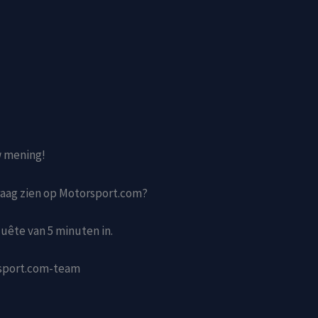
w mening!
graag zien op Motorsport.com?
uête van 5 minuten in.
sport.com-team