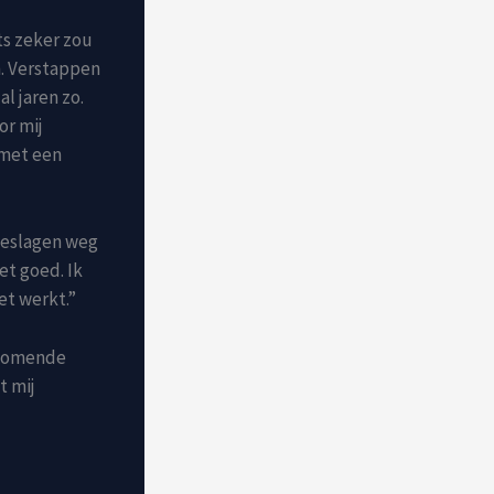
ts zeker zou
n. Verstappen
l jaren zo.
or mij
 met een
ngeslagen weg
iet goed. Ik
iet werkt.”
e komende
t mij