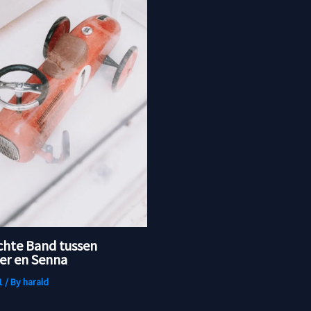
chte Band tussen
r en Senna
1
/ By
harald