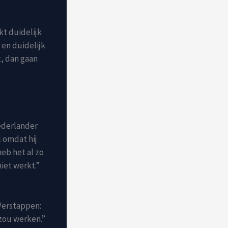
kt duidelijk
 en duidelijk
t, dan gaan
Nederlander
l omdat hij
eb het al zo
iet werkt.”
Verstappen:
 zou werken.”