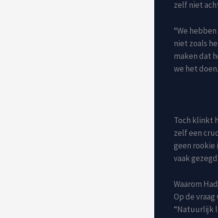
zelf niet ach
“We hebben i
niet zoals h
maken dat het
we het doen.
Toch klinkt 
zelf een cruc
geen rookie 
vaak gezegd,
Waarom Hadja
Op de vraag 
“Natuurlijk 