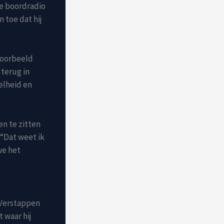
de boordradio
 toe dat hij
jvoorbeeld
terug in
elheid en
n te zitten
 “Dat weet ik
we het
 Verstappen
 waar hij