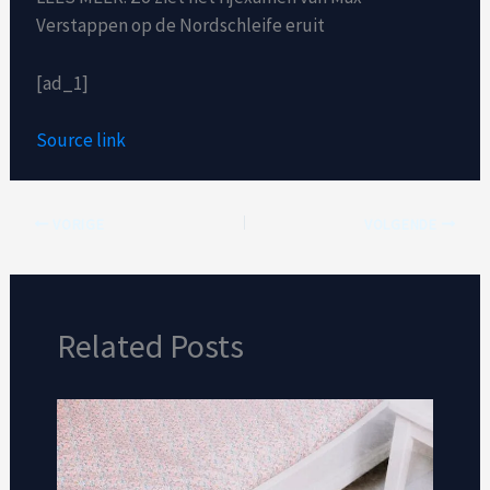
Verstappen op de Nordschleife eruit
[ad_1]
Source link
VORIGE
VOLGENDE
Related Posts