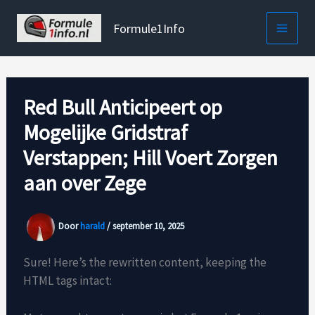
Ga
naar
Formule1Info
de
inhoud
Red Bull Anticipeert op
Mogelijke Gridstraf
Verstappen; Hill Voert Zorgen
aan over Zege
Door
harald
/
september 10, 2025
Sure! Here’s the rewritten content, keeping the
HTML tags intact: