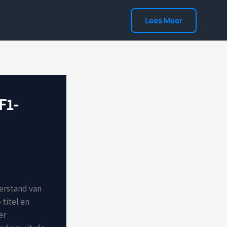
Lees Meer
F1-
erstand van
 titel en
er