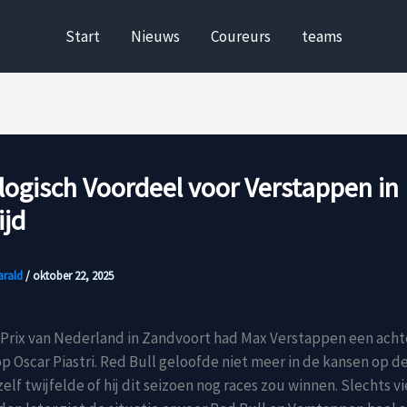
Start
Nieuws
Coureurs
teams
ogisch Voordeel voor Verstappen in 
ijd
arald
/
oktober 22, 2025
Prix van Nederland in Zandvoort had Max Verstappen een acht
p Oscar Piastri. Red Bull geloofde niet meer in de kansen op de
lf twijfelde of hij dit seizoen nog races zou winnen. Slechts vi