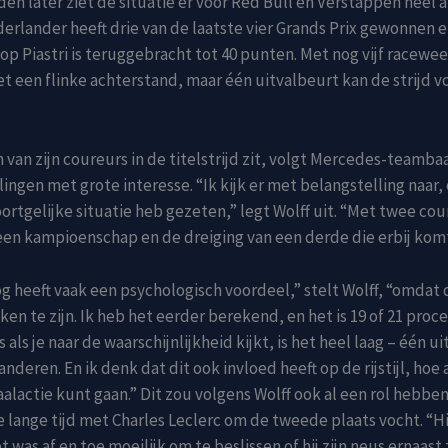
n later ziet de situatie er voor Red Bull en Verstappen heel a
derlander heeft drie van de laatste vier Grands Prix gewonnen 
op Piastri is teruggebracht tot 40 punten. Met nog vijf racew
het een flinke achterstand, maar één uitvalbeurt kan de strijd v
van zijn coureurs in de titelstrijd zit, volgt Mercedes-teamba
ingen met grote interesse. “Ik kijk er met belangstelling naar,
oortgelijke situatie heb gezeten,” legt Wolff uit. “Met twee cou
een kampioenschap en de dreiging van een derde die erbij komt
 heeft vaak een psychologisch voordeel,” stelt Wolff, “omdat
ken te zijn. Ik heb het eerder berekend, en het is 19 of 21 procen
s als je naar de waarschijnlijkheid kijkt, is het heel laag – één u
anderen. En ik denk dat dit ook invloed heeft op de rijstijl, hoe 
aalactie kunt gaan.” Dit zou volgens Wolff ook al een rol hebb
die lange tijd met Charles Leclerc om de tweede plaats vocht. “H
t was af en toe moeilijk om te beslissen of hij zijn neus ernaast