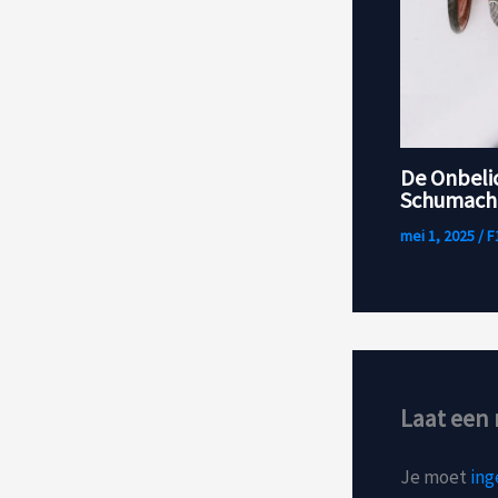
De Onbeli
Schumache
mei 1, 2025
/
F
Laat een 
Je moet
ing