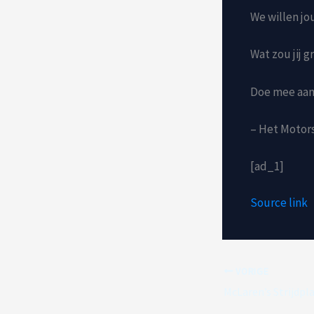
We willen j
Wat zou jij 
Doe mee aan
– Het Motor
[ad_1]
Source link
VORIGE