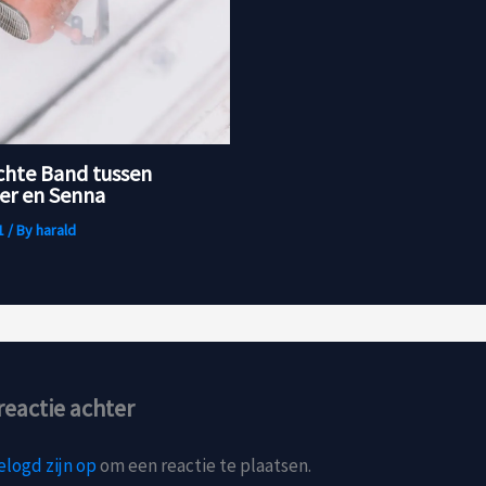
chte Band tussen
r en Senna
1
/ By
harald
reactie achter
elogd zijn op
om een reactie te plaatsen.