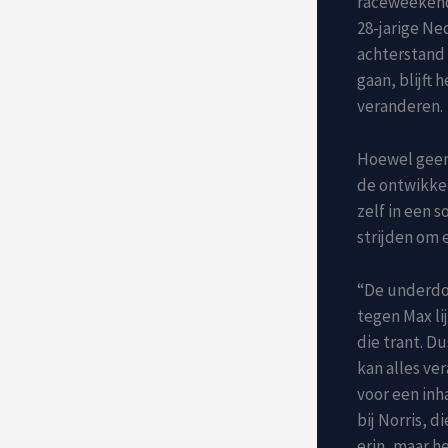
raceweekende
28-jarige Ne
achterstand 
gaan, blijft 
veranderen.
Hoewel geen 
de ontwikkel
zelf in een s
strijden om 
“De underdog
tegen Max lij
die trant. Du
kan alles ver
voor een inh
bij Norris, 
erin, maar he