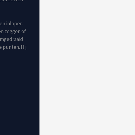
nen inlopen
en zeggen of
omgedraaid
e punten. Hij