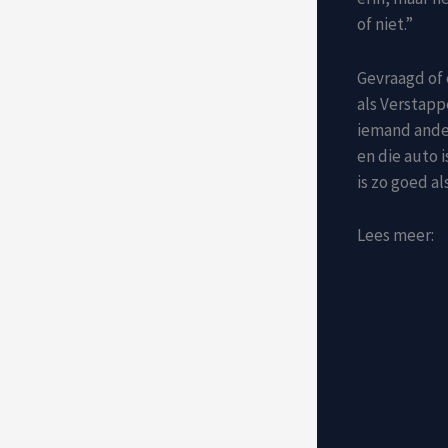
of niet.”
Gevraagd of 
als Verstapp
iemand ande
en die auto 
is zo goed al
Lees meer: