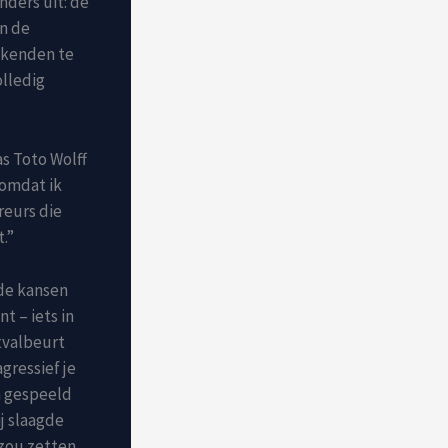
nders uit: de
en de
eekenden te
olledig
as Toto Wolff
 omdat ik
reurs die
.”
 de kansen
t – iets in
itvalbeurt
agressief je
en gespeeld
ij slaagde
 zou zetten