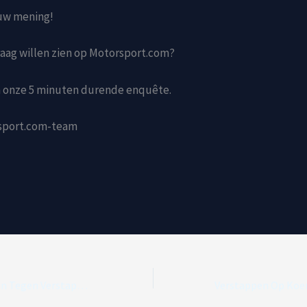
ouw mening!
graag willen zien op Motorsport.com?
 onze 5 minuten durende enquête.
sport.com-team
McLaren’s Strijdplan Tegen Verstappen