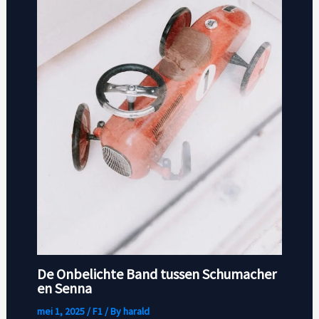
De Onbelichte Band tussen Schumacher
en Senna
mei 1, 2025
/
F1
/ By
harald