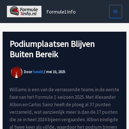
Ga
naar
Formule1Info
de
inhoud
Podiumplaatsen Blijven
Buiten Bereik
Door
harald
/
mei 10, 2025
Williams is een van de verrassende teams in de eerste
fase van het Formule 1-seizoen 2025. Met Alexander
Albon en Carlos Sainz heeft de ploeg al 37 punten
verzameld, wat aanzienlijk meer is dan de 17 punten
die ze in heel 2024 bijeen vergaarden. Albon eindigde
al twee keer als vijfde, waardoor het podium binnen