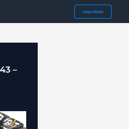
Lees Meer
43 –