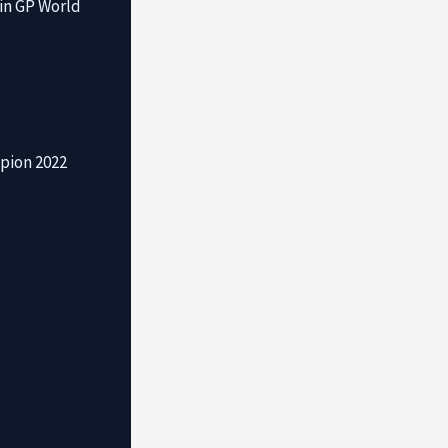
in GP World
pion 2022