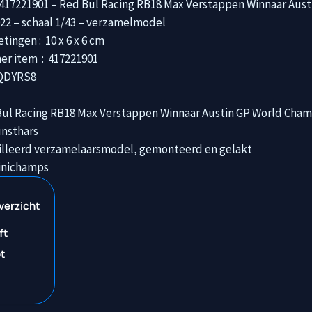
417221901 – Red Bul Racing RB18 Max Verstappen Winnaar Aust
22 – schaal 1/43 – verzamelmodel
ngen : ‎ 10 x 6 x 6 cm
Modelnummer item ‏ : ‎ 417221901
3QDYRS8
Bul Racing RB18 Max Verstappen Winnaar Austin GP World Cham
unsthars
illeerd verzamelaarsmodel, gemonteerd en gelakt
Minichamps
verzicht
ft
t