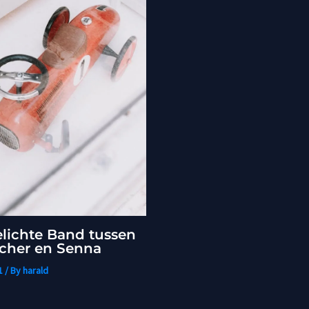
lichte Band tussen
her en Senna
1
/ By
harald