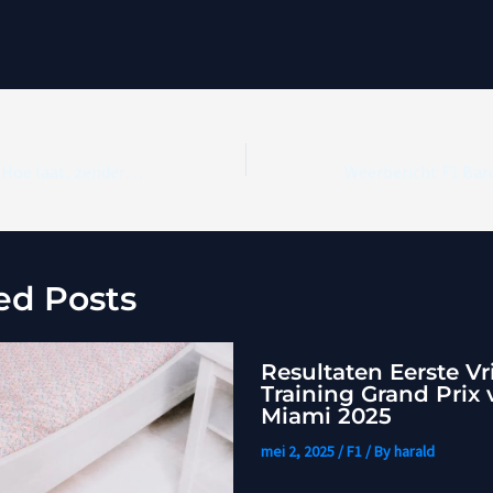
F1 Barcelona 2026: Hoe laat, zenders en waar live kijken
ed Posts
Resultaten Eerste Vr
Training Grand Prix 
Miami 2025
mei 2, 2025
/
F1
/ By
harald