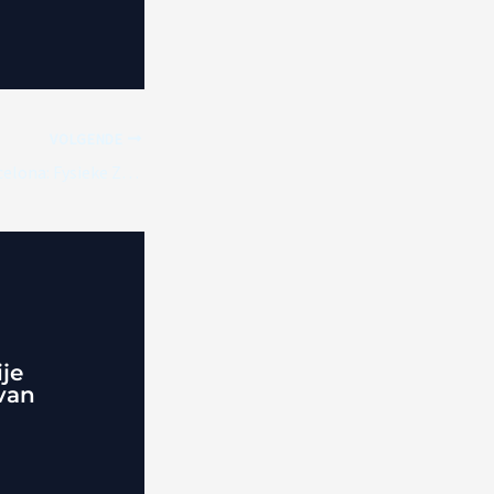
VOLGENDE
Weerbericht F1 Barcelona: Fysieke Zonnig met tropisch warmte
ije
van