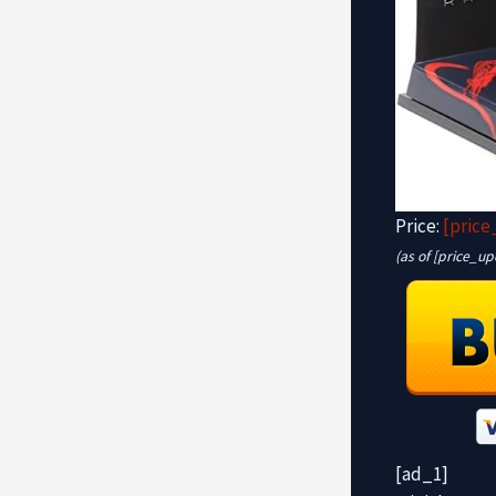
Price:
[price
(as of [price_u
[ad_1]