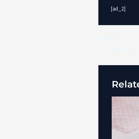
[ad_2]
VORIGE
Relat