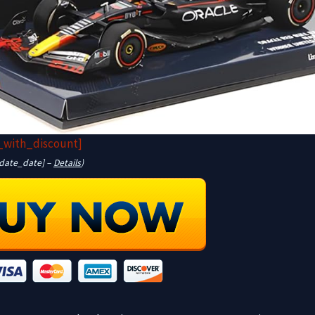
_with_discount]
pdate_date] –
Details
)