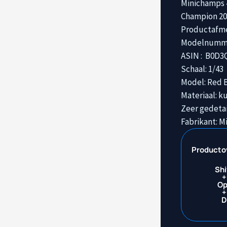
Minichamps 
Champion 20
Productafmeti
ASIN : ‎ B0D
Schaal: 1/43
Model: Red 
Materiaal: k
Zeer gedeta
Fabrikant: 
Producto
Shi
+
Op
+
D