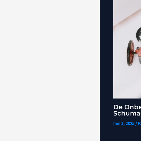
De Onbe
Schumac
mei 1, 2025
/
F