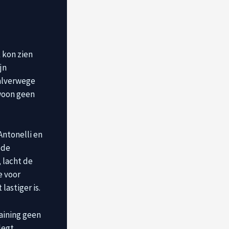
k kon zien
jn
halverwege
ewoon geen
Antonelli en
 de
 lacht de
e voor
lastiger is.
raining geen
legt