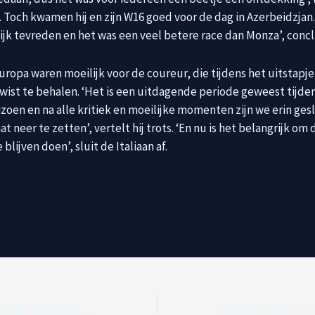
t. Toch kwamen hij en zijn W16 goed voor de dag in Azerbeidzjan.
ijk tevreden en het was een veel betere race dan Monza’, concl
Europa waren moeilijk voor de coureur, die tijdens het uitstapj
ist te behalen. ‘Het is een uitdagende periode geweest tijde
zoen en na alle kritiek en moeilijke momenten zijn we erin ges
t neer te zetten’, vertelt hij trots. ‘En nu is het belangrijk om 
 blijven doen’, sluit de Italiaan af.
Briatore: Twee Mogelijke Kandidaten voor Zitje naast Gasly in 2026