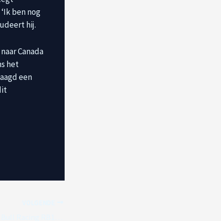
 ‘Ik ben nog
udeert hij.
e naar Canada
ns het
laagd een
dit
VOLGENDE
JAMARA Oracle Red Bull Racing RB19 Diecast 1:32 donkerblauw – Officieel gelicentieerd, getrouwe lak, speelgoedauto