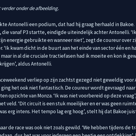
 verder onder de afbeelding.
kte Antonelli een podium, dat had hij graag herhaald in Bakoe.
die vanaf P3 startte, eindigde uiteindelijk achter Antonelli. ‘I
zijn energie gebruikte en wanneer niet’, zegt de coureur over zi
. ‘Ik kwam dicht in de buurt aan het einde van sector één en 
 maar in al die cruciale tractiefasen had ik moeite en kon ik g
jgen’, aldus Antonelli.
aceweekend verliep op zijn zachtst gezegd niet geweldig voor 
 ging het ook niet fantastisch. De coureur wordt gevraagd naar
ten opzichte van Monza. ‘Ik was niet voorbereid op deze vraag’,
et veld. ‘Dit circuit is een stuk moeilijker en er was geen ruimt
as erg intens. Het tempo lag erg hoog’, stelt hij dat Bakoe juist 
aar de race was ook niet zoals gewild. ‘We hebben tijdens de t
edaan, dus het was voor iedereen een beetje een ontdekking’, 