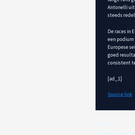
Antonelli ui
steeds redel
De races in 
een podium w
Europese sei
goed resultaa
consistent te
[ad_1]
Source link
VORIGE