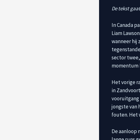
De tekst gaat
In Canada pa
Liam Lawson, 
wanneer hij 
tegenstander
sector twee,
momentum kri
Het vorige r
in Zandvoort
vooruitgang 
jongste van h
fouten. Het w
De aanloop n
lange runs g