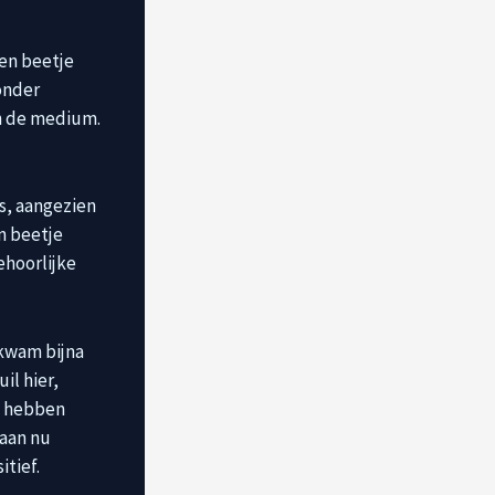
een beetje
onder
an de medium.
ts, aangezien
n beetje
ehoorlijke
 kwam bijna
il hier,
We hebben
aan nu
tief.