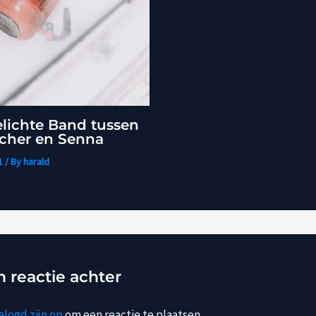
lichte Band tussen
her en Senna
1
/ By
harald
n reactie achter
elogd zijn op
om een reactie te plaatsen.