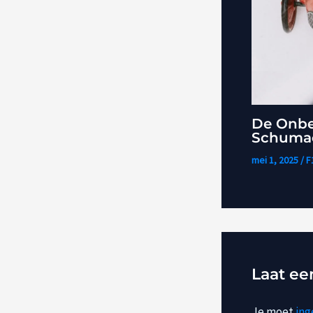
De Onbe
Schumac
mei 1, 2025
/
F
Laat ee
Je moet
ing