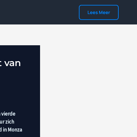
Lees Meer
 van
 vierde
ur zich
d in Monza