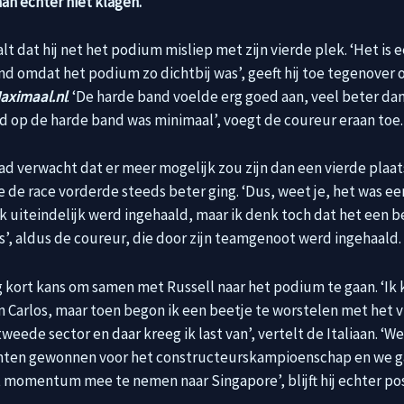
aan echter niet klagen.
lt dat hij net het podium misliep met zijn vierde plek. ‘Het is 
nd omdat het podium zo dichtbij was’, geeft hij toe tegenover 
aximaal.nl
. ‘De harde band voelde erg goed aan, veel beter d
 op de harde band was minimaal’, voegt de coureur eraan toe.
had verwacht dat er meer mogelijk zou zijn dan een vierde plaa
 de race vorderde steeds beter ging. ‘Dus, weet je, het was ee
k uiteindelijk werd ingehaald, maar ik denk toch dat het een b
s’, aldus de coureur, die door zijn teamgenoot werd ingehaald.
g kort kans om samen met Russell naar het podium te gaan. ‘Ik
n Carlos, maar toen begon ik een beetje te worstelen met het vu
tweede sector en daar kreeg ik last van’, vertelt de Italiaan. ‘
unten gewonnen voor het constructeurskampioenschap en we g
 momentum mee te nemen naar Singapore’, blijft hij echter posi