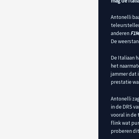
mag de Itali
Antonelli baa
teleurstelle
anderen
F1M
De weerstand
De Italiaan 
het naarmate
jammer dat i
prestatie wa
Antonelli za
in de DRS va
vooral in de 
flink wat p
proberen dit