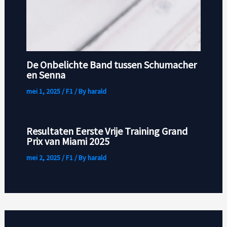
De Onbelichte Band tussen Schumacher
en Senna
mei 1, 2025
/
F1
/ By
harald
Resultaten Eerste Vrije Training Grand
Prix van Miami 2025
mei 2, 2025
/
F1
/ By
harald