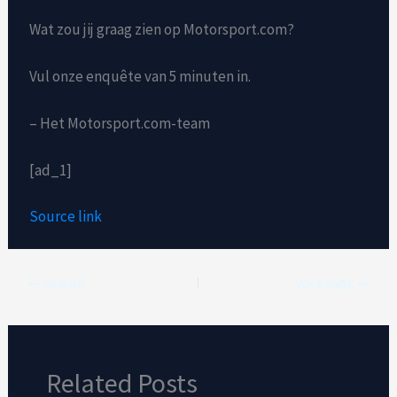
Wat zou jij graag zien op Motorsport.com?
Vul onze enquête van 5 minuten in.
– Het Motorsport.com-team
[ad_1]
Source link
VORIGE
VOLGENDE
Related Posts