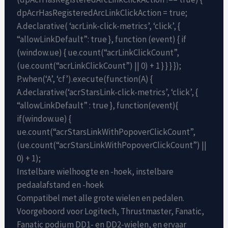
dpAcrHasRegisteredArcLinkClickAction = true;
A.declarative( ‘acrLink-click-metrics’, ‘click’, {
“allowLinkDefault”: true }, function (event) { if
(window.ue) { ue.count(“acrLinkClickCount”,
(ue.count(“acrLinkClickCount”) || 0) + 1 } } } });
P.when(‘A’, ‘cf’).execute(function(A) {
A.declarative(‘acrStarsLink-click-metrics’, ‘click’, {
“allowLinkDefault” : true }, function(event){
if(window.ue) {
ue.count(“acrStarsLinkWithPopoverClickCount”,
(ue.count(“acrStarsLinkWithPopoverClickCount”) ||
0) + 1);
Instelbare wielhoogte en -hoek, instelbare
pedaalafstand en -hoek
Compatibel met alle grote wielen en pedalen.
Voorgeboord voor Logitech, Thrustmaster, Fanatic,
Fanatic podium DD1- en DD2-wielen, en ervaar