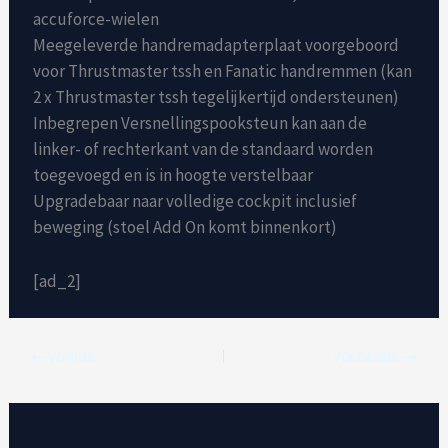
accuforce-wielen
Meegeleverde handremadapterplaat voorgeboord
voor Thrustmaster tssh en Fanatic handremmen (kan
2 x Thrustmaster tssh tegelijkertijd ondersteunen)
Inbegrepen Versnellingspooksteun kan aan de
linker- of rechterkant van de standaard worden
toegevoegd en is in hoogte verstelbaar
Upgradebaar naar volledige cockpit inclusief
beweging (stoel Add On komt binnenkort)
[ad_2]
VORIGE
VOLGENDE