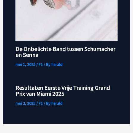
De Onbelichte Band tussen Schumacher
en Senna
mei 1, 2025
/
F1
/ By
harald
Resultaten Eerste Vrije Training Grand
Prix van Miami 2025
mei 2, 2025
/
F1
/ By
harald