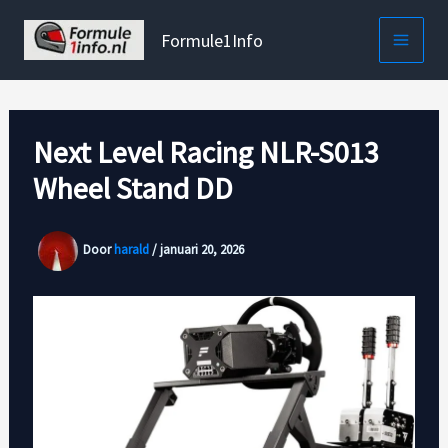
Ga
naar
Formule1Info
de
inhoud
Next Level Racing NLR-S013
Wheel Stand DD
Door
harald
/
januari 20, 2026