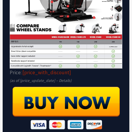
Price:
[price_with_discount]
(as of [price_update_date] –
Details
)