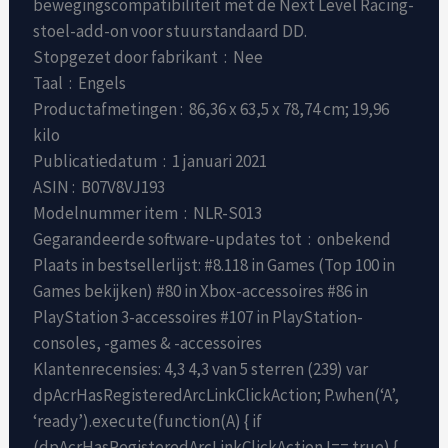
bewegingscompatibiliteit met de Next Level Racing-
stoel-add-on voor stuurstandaard DD.
Stopgezet door fabrikant ‏ : ‎ Nee
Taal ‏ : ‎ Engels
Productafmetingen : ‎ 86,36 x 63,5 x 78,74 cm; 19,96
kilo
Publicatiedatum ‏ : ‎ 1 januari 2021
ASIN : ‎ B07V8VJ193
Modelnummer item ‏ : ‎ NLR-S013
Gegarandeerde software-updates tot ‏ : ‎ onbekend
Plaats in bestsellerlijst: #8.118 in Games (Top 100 in
Games bekijken) #80 in Xbox-accessoires #86 in
PlayStation 3-accessoires #107 in PlayStation-
consoles, -games & -accessoires
Klantenrecensies: 4,3 4,3 van 5 sterren (239) var
dpAcrHasRegisteredArcLinkClickAction; P.when(‘A’,
‘ready’).execute(function(A) { if
(dpAcrHasRegisteredArcLinkClickAction !== true) {