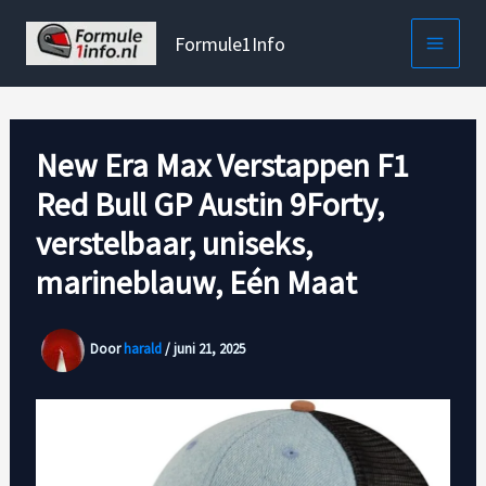
Ga
naar
Formule1Info
de
inhoud
New Era Max Verstappen F1
Red Bull GP Austin 9Forty,
verstelbaar, uniseks,
marineblauw, Eén Maat
Door
harald
/
juni 21, 2025