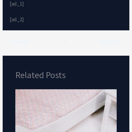
[ad_1]
[ad_2]
VORIGE
VOLGENDE
Related Posts