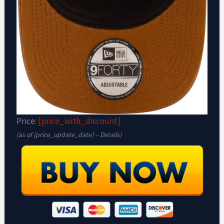
Price:
[price_with_discount]
(as of [price_update_date] –
Details
)