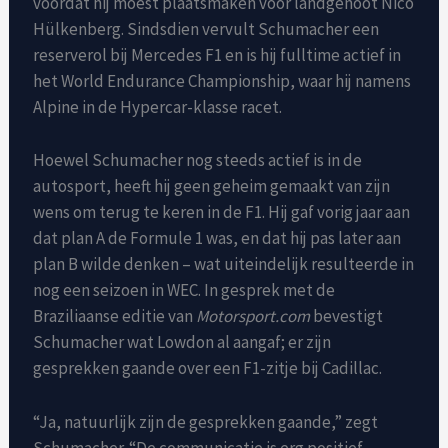
voordat hij moest plaatsmaken voor landgenoot Nico
Hülkenberg. Sindsdien vervult Schumacher een
reserverol bij Mercedes F1 en is hij fulltime actief in
het World Endurance Championship, waar hij namens
Alpine in de Hypercar-klasse racet.
Hoewel Schumacher nog steeds actief is in de
autosport, heeft hij geen geheim gemaakt van zijn
wens om terug te keren in de F1. Hij gaf vorig jaar aan
dat plan A de Formule 1 was, en dat hij pas later aan
plan B wilde denken – wat uiteindelijk resulteerde in
nog een seizoen in WEC. In gesprek met de
Braziliaanse editie van
Motorsport.com
bevestigt
Schumacher wat Lowdon al aangaf; er zijn
gesprekken gaande over een F1-zitje bij Cadillac.
“Ja, natuurlijk zijn de gesprekken gaande,” zegt
Schumacher. “De communicatie is erg positief