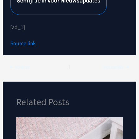
Schrijf Je In Voor Nieuwsupdates
[ad_1]
Source link
VORIGE
VOLGENDE
Related Posts