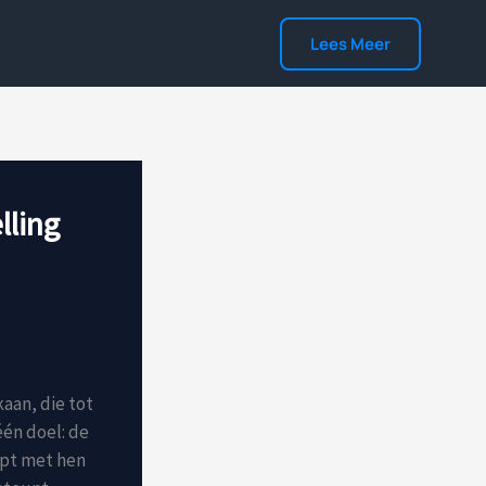
Lees Meer
lling
aan, die tot
één doel: de
opt met hen