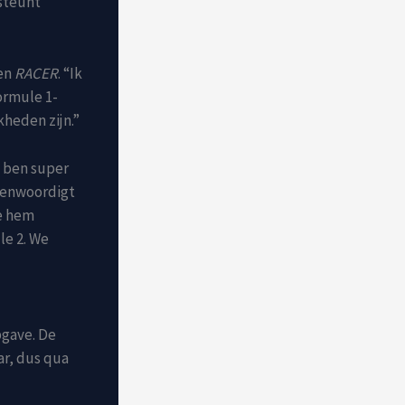
 steunt
gen
RACER
. “Ik
Formule 1-
kheden zijn.”
k ben super
egenwoordigt
ie hem
le 2. We
pgave. De
ar, dus qua