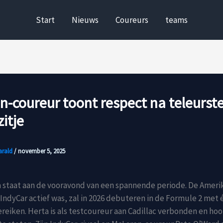
Start
Nieuws
Coureurs
teams
-coureur toont respect na teleurste
itje
arald
/
november 5, 2025
 staat aan de vooravond van een spannende periode. De Amerik
e IndyCar actief was, zal in 2026 debuteren in de Formule 2 met 
reiken. Herta is als testcoureur aan Cadillac verbonden en ho