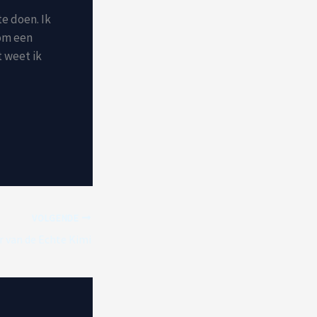
te doen. Ik
 om een
t weet ik
VOLGENDE
 van de Echte Kimi