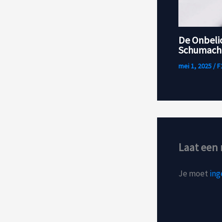
De Onbeli
Schumache
mei 1, 2025
/
F
Laat een 
Je moet
ing