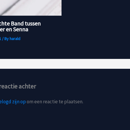
chte Band tussen
r en Senna
1
/ By
harald
reactie achter
elogd zijn op
om een reactie te plaatsen.