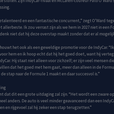
te stoten. Zijn IndyCar-rivaal en McLaren-coureur Pato O’Ward
ssing.
 getalenteerd en een fantastische concurrent,” zegt O’Ward te
 allerbeste. Ik zou verrast zijn als we hem in 2027 niet in een 
k denk niet dat hij deze overstap maakt zonder dat er al mogelij
ouwt het ook als een geweldige promotie voor de IndyCar. “I
voor hem en ik hoop echt dat hij het goed doet, want hij vert
dyCar. Hij staat niet alleen voor zichzelf; er zijn veel mensen d
illen dat het goed met hem gaat, meer dan alleen in de Formu
j de stap naar de Formule 1 maakt en daar succesvol is.”
ging
t dat dit een grote uitdaging zal zijn. “Het wordt een zware o
heel anders. De auto is veel minder geavanceerd dan een IndyC
n en rijgevoel zal hij zeker een stap terugzetten.”