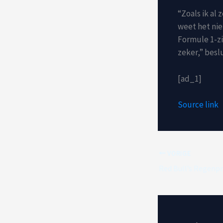
“Zoals ik al 
weet het niet
Formule 1-zi
zeker,” besl
[ad_1]
Source link
VORIGE