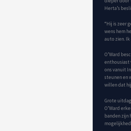
dieper door 
Herta’s besli
“Hij is zeer
wens hem het
auto zien. I
O’Ward besch
enthousiast 
ons vanuit In
steunen en w
willen dat hi
Grote uitda
O’Ward erken
banden zijn 
mogelijkhede