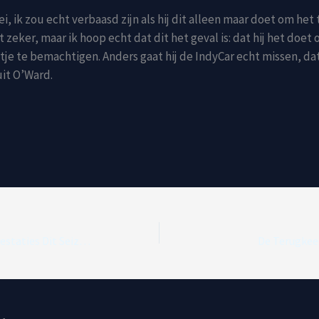
zei, ik zou echt verbaasd zijn als hij dit alleen maar doet om het 
 zeker, maar ik hoop echt dat dit het geval is: dat hij het doet
tje te bemachtigen. Anders gaat hij de IndyCar echt missen, da
uit O’Ward.
Red Bull’s Regenprestaties Dit Seizoen
De Terugkeer