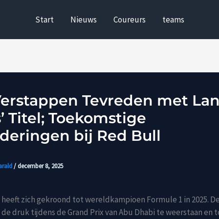
Start
Nieuws
Coureurs
teams
erstappen Tevreden met La
’ Titel; Toekomstige
deringen bij Red Bull
arald
/
december 8, 2025
 heeft zich gekroond tot wereldkampioen Formule 1 in 2025. D
 de druk tijdens de Grand Prix van Abu Dhabi te weerstaan en 