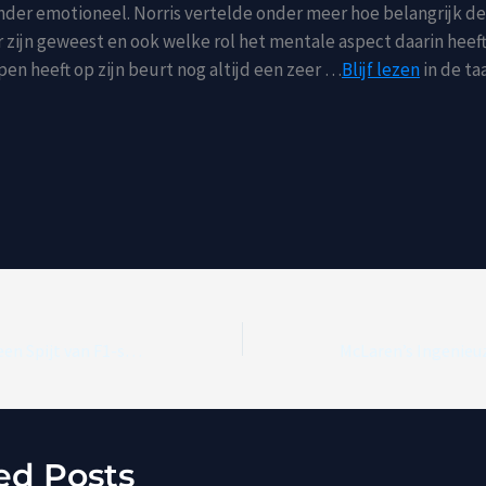
nder emotioneel. Norris vertelde onder meer hoe belangrijk de
ar zijn geweest en ook welke rol het mentale aspect daarin heef
en heeft op zijn beurt nog altijd een zeer …
Blijf lezen
in de ta
Max Verstappen: Geen Spijt van F1-seizoen 2025
ed Posts