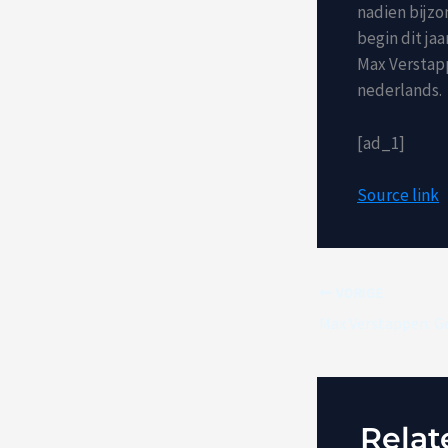
nadien bijzo
begin dit ja
Max Verstapp
nederlands.
[ad_1]
Source link
VORIGE
Relat