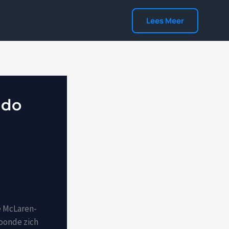
Lees Meer
ndo
e McLaren-
toonde zich