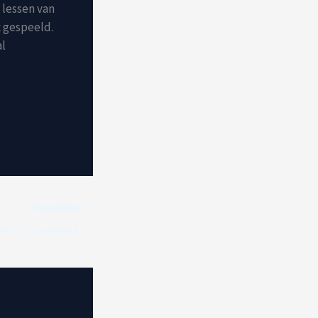
 lessen van
t gespeeld.
al
VOLGENDE
McLaren’s Ingenieuze F1-Strategie in de GP van Abu Dhabi