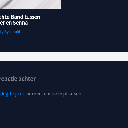
chte Band tussen
r en Senna
1
/ By
harald
reactie achter
elogd zijn op
om een reactie te plaatsen.