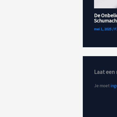
De Onbeli
Schumache
mei 1, 2025
/
F
Laat een 
Je moet
ing