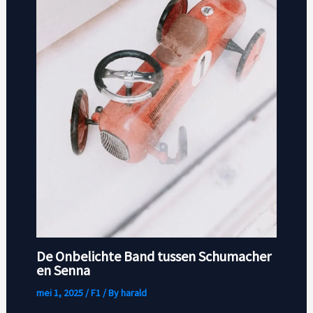
De Onbelichte Band tussen Schumacher
en Senna
mei 1, 2025
/
F1
/ By
harald