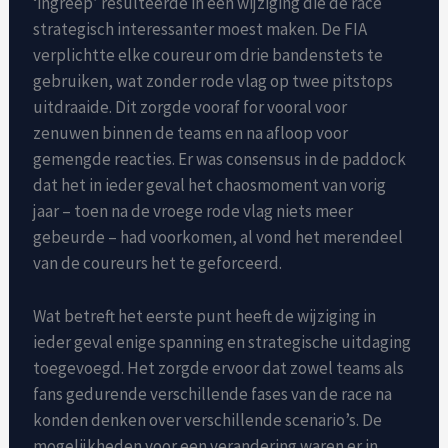
‘ingreep’ resulteerde in een wijziging die de race
strategisch interessanter moest maken. De FIA
verplichtte elke coureur om drie bandenstets te
gebruiken, wat zonder rode vlag op twee pitstops
uitdraaide. Dit zorgde vooraf for vooral voor
zenuwen binnen de teams en na afloop voor
gemengde reacties. Er was consensus in de paddock
dat het in ieder geval het chaosmoment van vorig
jaar – toen na de vroege rode vlag niets meer
gebeurde – had voorkomen, al vond het merendeel
van de coureurs het te geforceerd.
Wat betreft het eerste punt heeft de wijziging in
ieder geval enige spanning en strategische uitdaging
toegevoegd. Het zorgde ervoor dat zowel teams als
fans gedurende verschillende fases van de race na
konden denken over verschillende scenario’s. De
mogelijkheden voor een verandering waren er in