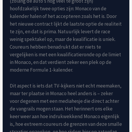
(zolang de auto’s nog veel te groot zijn)
hoofdzakelijk twee opties zijn: Monaco van de
kalender halen of het accepteren zoals het is. Door
het nieuwe contract lijkt de laatste optie de realiteit
te zijn, en dat is prima. Natuurlijk levert de race
weinig spektakel op, maar de kwalificatie is uniek.
Coureurs hebben benadrukt dat er niets te
vergelijken is met een kwalificatieronde op de limiet
in Monaco, en dat verdient zeker een plek op de
moderne Formule 1-kalender.
Dit aspect is iets dat TV-kijkers niet echt meemaken,
maar ter plaatse in Monaco heel anders is – zeker
voor degenen met een mediahesje die direct achter
de vangrails mogen staan. Het herinnert ons elke
keer weer aan hoe indrukwekkend Monaco eigenlijk
is, hoe extreem coureurs de grenzen van deze smalle
straatjes opzoeken, en hoe rijders hier op zaterdag