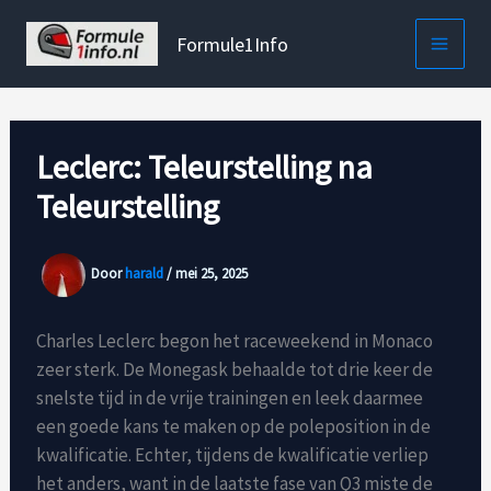
Ga
naar
Formule1Info
de
inhoud
Leclerc: Teleurstelling na
Teleurstelling
Door
harald
/
mei 25, 2025
Charles Leclerc begon het raceweekend in Monaco
zeer sterk. De Monegask behaalde tot drie keer de
snelste tijd in de vrije trainingen en leek daarmee
een goede kans te maken op de poleposition in de
kwalificatie. Echter, tijdens de kwalificatie verliep
het anders, want in de laatste fase van Q3 miste de