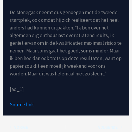
De Monegask neemt dus genoegen met de tweede
startplek, ook omdat hij zich realiseert dat het heel
anders had kunnen uitpakken. “Ik ben over het
algemeen erg enthousiast over stratencircuits, ik
geniet ervan om in de kwalificaties maximaal risico te
nemen. Maar soms gaat het goed, soms minder. Maar
ik ben hoe dan ook trots op deze resultaten, want op
papier zou dit een moeilijk weekend voor ons
worden. Maar dit was helemaal niet zo slecht.”
[ad_1]
Source link
VORIGE
VOLGENDE