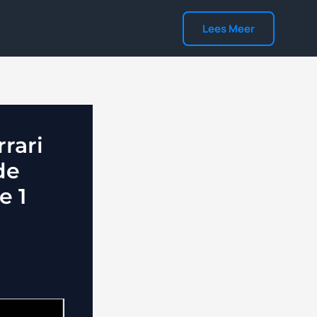
Lees Meer
rari
de
e 1