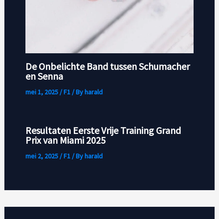
De Onbelichte Band tussen Schumacher
en Senna
mei 1, 2025
/
F1
/ By
harald
Resultaten Eerste Vrije Training Grand
Prix van Miami 2025
mei 2, 2025
/
F1
/ By
harald