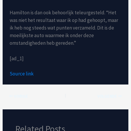
Hamilton is dan ook behoorlijk teleurgesteld. “Het
was niet het resultaat waar ik op had gehoopt, maar
ik heb nog steeds wat punten verzameld. Dit is de
moeilijkste auto waarmee ik onder deze
omstandigheden heb gereden.”
[ad_1]
Source link
VORIGE
VOLGENDE
Related Posts