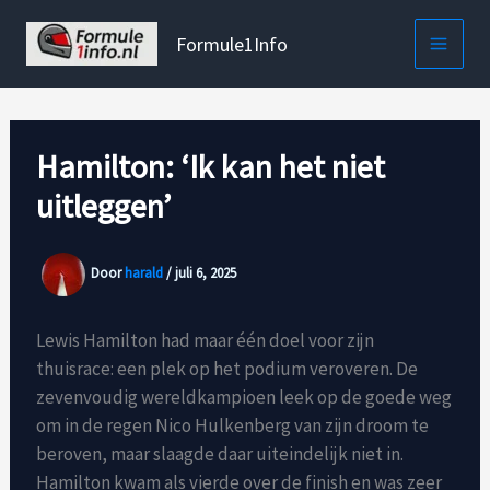
Ga
naar
Formule1Info
de
inhoud
Hamilton: ‘Ik kan het niet
uitleggen’
Door
harald
/
juli 6, 2025
Lewis Hamilton had maar één doel voor zijn
thuisrace: een plek op het podium veroveren. De
zevenvoudig wereldkampioen leek op de goede weg
om in de regen Nico Hulkenberg van zijn droom te
beroven, maar slaagde daar uiteindelijk niet in.
Hamilton kwam als vierde over de finish en was zeer