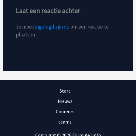
Laat een reactie achter
Je moet
ingelogd zijn op
om een reactie te
plaatsen.
Start
Nieuws
Coureurs
teams
Copyright © 2026 Formule1Info