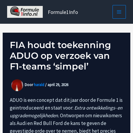
Ga
naar
Formule1Info
de
inhoud
FIA houdt toekenning
ADUO op verzoek van
F1-teams ‘simpel’
Door
harald
/
april 29, 2026
ADUO is een concept dat dit jaar door de Formule 1 is
geïntroduceerd en staat voor:
Extra ontwikkelings- en
upgrademogelijkheden.
Ontworpen om nieuwkomers
als Audi en Red Bull Ford de kans te geven de
gevestigde orde over te nemen, biedt het precies