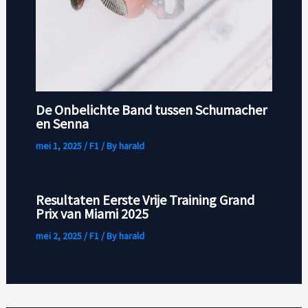
De Onbelichte Band tussen Schumacher
en Senna
mei 1, 2025
/
F1
/ By
harald
Resultaten Eerste Vrije Training Grand
Prix van Miami 2025
mei 2, 2025
/
F1
/ By
harald