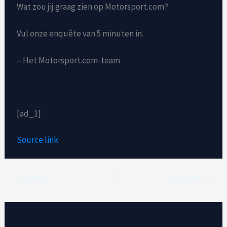
Wat zou jij graag zien op Motorsport.com?
Vul onze enquête van 5 minuten in.
– Het Motorsport.com-team
[ad_1]
Source link
VORIGE
VOLGENDE