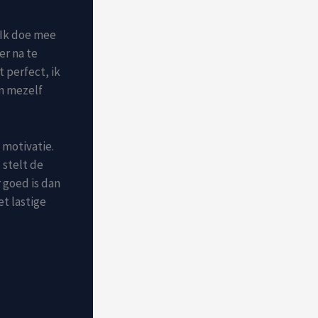
‘Ik doe mee
er na te
t perfect, ik
in mezelf
a motivatie.
 stelt de
 goed is dan
het lastige