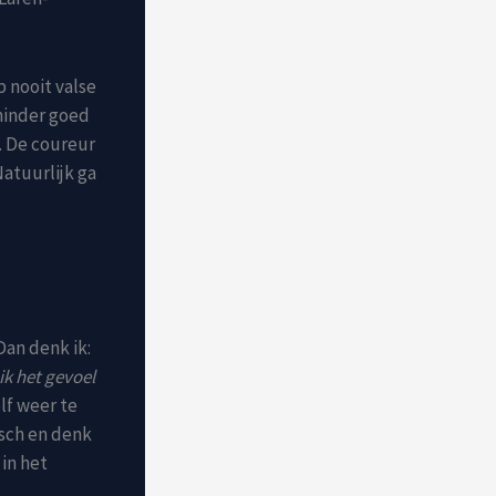
b nooit valse
 minder goed
e. De coureur
Natuurlijk ga
Dan denk ik:
ik het gevoel
elf weer te
isch en denk
in het