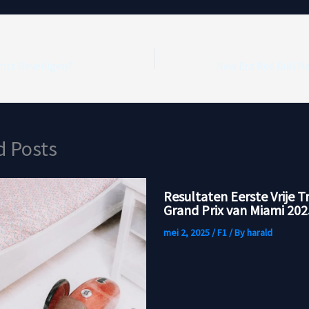
mst Beveiligen?
d Posts
Resultaten Eerste Vrije T
Grand Prix van Miami 202
mei 2, 2025
/
F1
/ By
harald