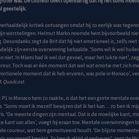
groter was. De coureur deelt openhartig dat hij het soms moeili
l geestelijk.
 herhaaldelijk kritiek ontvangen omdat hij zo eerlijk was tegen
zijn worstelingen. Helmut Marko noemde hem bijvoorbeeld nie
 Desondanks zegt de Brit dat hij niet emotioneel is, zelfs niet 
ndelijk zijn eerste overwinning behaalde. ‘Soms wil ik wel huile
n niet. In Miami had ik wel dat gevoel, maar het lukte niet’, ze
reur. Toch was er één moment dat wel wat emotie met zich m
motionele moment dat ik heb ervaren, was pole in Monaco’, ver
st
Quadcast.
 P1 in Monaco hem zo raakte, is dat het een grote mentale ove
. ‘Soms moet ik mezelf bewijzen dat ik het kan… zo ben ik mij
ris. ‘De meeste dingen zijn mentaal. Dat is de moeilijke kant, m
te kant van alles’, voegt hij eraan toe. Mentale overwinningen 
 de coureur, wat hem gemotiveerd houdt. ‘De blijste momenten
ets aan mezelf bewijst. Zo ben ik altijd al gedreven’, zegt de M