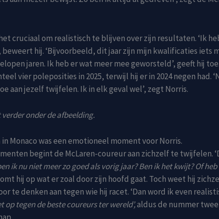
het cruciaal om realistisch te blijven over zijn resultaten. ‘Ik he
beweert hij. ‘Bijvoorbeeld, dit jaar zijn mijn kwalificaties iets
gelopen jaren. Ik heb er wat meer mee geworsteld’, geeft hij to
el vier poleposities in 2025, terwijl hij er in 2024 negen had. ‘
toe aan jezelf twijfelen. Ik in elk geval wel’, zegt Norris.
 verder onder de afbeelding.
n in Monaco was een emotioneel moment voor Norris.
enten begint de McLaren-coureur aan zichzelf te twijfelen. ‘
 ik nu niet meer zo goed als vorig jaar? Ben ik het kwijt? Of heb 
 somt hij op wat er zoal door zijn hoofd gaat. Toch weet hij zichz
or te denken aan tegen wie hij racet. ‘Dan word ik even realist
t op tegen de beste coureurs ter wereld’,
aldus de nummer twee 
hap.