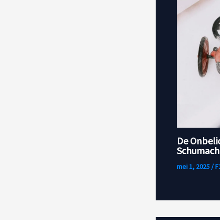
De Onbeli
Schumache
mei 1, 2025
/
F