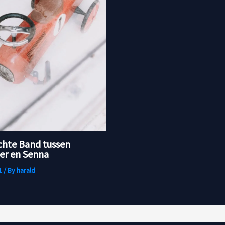
chte Band tussen
r en Senna
1
/ By
harald