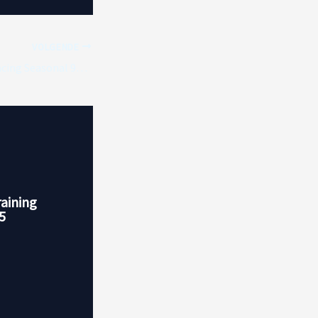
VOLGENDE
New Era Red Bull Racing Seasonal 9Fifty Pre Curve baseballpet – Pastel Paars – Officiële Fanwear Merchandise
raining
5