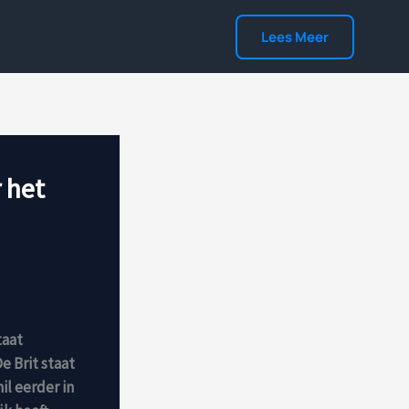
Lees Meer
 het
taat
e Brit staat
l eerder in