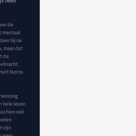
jk heeft
over de
t mentaal
toen hij na
n, maar dat
gt de
eebracht.
telt Norris
rwinning
n hele leven
isschien wel
bieden
 zijn
cLaren-