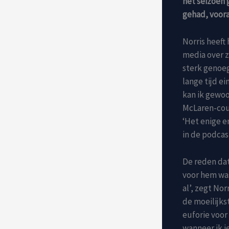
het seizoen 
gehad, voora
Norris heeft
media over 
sterk genoeg.
lange tijd ei
kan ik gewoo
McLaren-cou
‘Het enige e
in de podca
De reden dat
voor hem was
al’, zegt Nor
de moeilijks
euforie voor
wanneer ik i