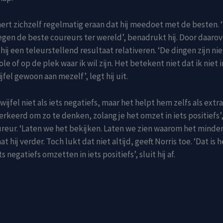
nert zichzelf regelmatig eraan dat hij meedoet met de besten. 
egen de beste coureurs ter wereld’, benadrukt hij. Door daarov
ij een teleurstellend resultaat relativeren. ‘De dingen zijn nie
ole of op de plek waar ik wil zijn. Het betekent niet dat ik niet 
ijfel gewoon aan mezelf’, legt hij uit.
twijfel niet als iets negatiefs, maar het helpt hem zelfs als extr
verkeerd om zo te denken, zolang je het omzet in iets positiefs’,
eur. ‘Laten we het bekijken. Laten we zien waarom het minder
aat hij verder. Toch lukt dat niet altijd, geeft Norris toe. ‘Dat is 
s negatiefs omzetten in iets positiefs’, sluit hij af.