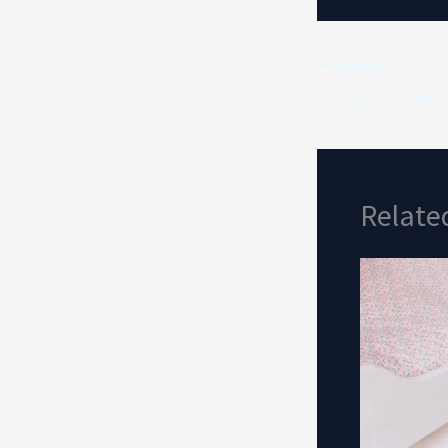
VORIGE
Kan Hij Zijn Toeko
Relate