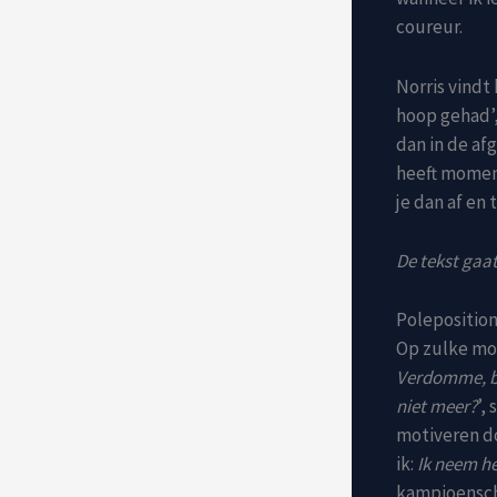
coureur.
Norris vindt 
hoop gehad’, 
dan in de af
heeft momente
je dan af en 
De tekst gaat
Polepositio
Op zulke mom
Verdomme, ben
niet meer?
’,
motiveren do
ik:
Ik neem he
kampioensc