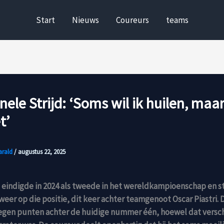
Start
Nieuws
Coureurs
teams
ele Strijd: ‘Soms wil ik huilen, maar
t’
arald
/
augustus 22, 2025
 eindigde in 2024 als tweede in het wereldkampioenschap en s
er op die positie, dit keer achter teamgenoot Oscar Piastri. D
egen punten achter de huidige nummer één, hoewel dat verschi