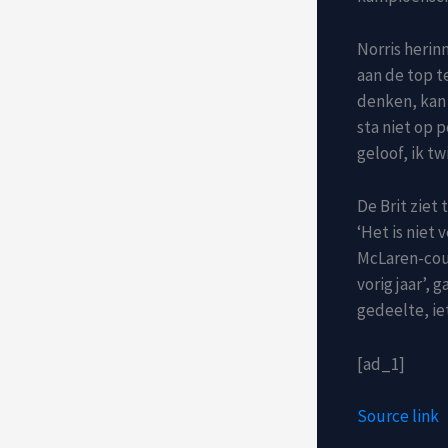
Norris herin
aan de top t
denken, kan h
sta niet op p
geloof, ik tw
De Brit ziet 
‘Het is niet 
McLaren-cour
vorig jaar’, g
gedeelte, iet
[ad_1]
Source link