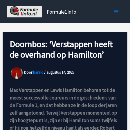
Ga
naar
Formule1Info
de
inhoud
Doornbos: ‘Verstappen heeft
de overhand op Hamilton’
Door
harald
/
augustus 14, 2025
Max Verstappen en Lewis Hamilton behoren tot de
meest succesvolle coureurs in de geschiedenis van
de Formule 1, en dat hebben ze in de loop der jaren
zelf aangetoond. Terwijl Verstappen momenteel op
zijn hoogtepunt is, zijn er bij Hamilton soms twijfels
of hij nog hetzelfde niveau haalt als eerder. Robert