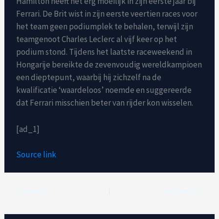
Hamilton heeft het erg moeilijk in zijn eerste jaar bij
Ferrari. De Brit wist in zijn eerste veertien races voor
het team geen podiumplek te behalen, terwijl zijn
teamgenoot Charles Leclerc al vijf keer op het
podium stond. Tijdens het laatste raceweekend in
Hongarije bereikte de zevenvoudig wereldkampioen
een dieptepunt, waarbij hij zichzelf na de
kwalificatie ‘waardeloos’ noemde en suggereerde
dat Ferrari misschien beter van rijder kon wisselen.
[ad_1]
Source link
VORIGE
VOLGENDE