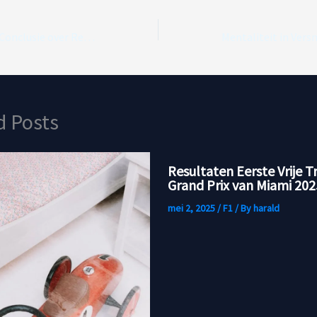
Herbert’s Pijnlijke Conclusie over Red Bull: ‘Overduidelijk!’
d Posts
Resultaten Eerste Vrije T
Grand Prix van Miami 202
mei 2, 2025
/
F1
/ By
harald