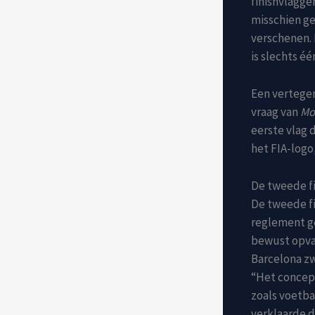
finishvlagge
misschien ge
verschenen. 
is slechts éé
Een vertegen
vraag van
Mo
eerste vlag d
het FIA-logo
De tweede fi
De tweede fi
reglement ge
bewust opval
Barcelona z
“Het concept
zoals voetba
verklaarde 