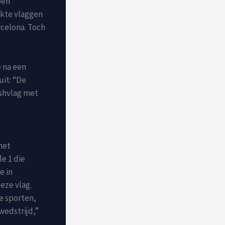
ben
okte vlaggen
rcelona. Toch
 na een
 uit: “De
ishvlag met
het
e 1 die
e in
eze vlag.
e sporten,
wedstrijd,”