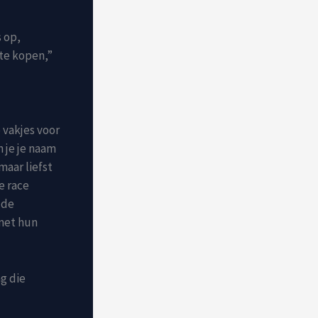
s op,
 te kopen,”
 vakjes voor
n je je naam
maar liefst
e race
 de
met hun
ag die