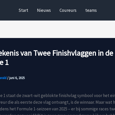
Start
Nieuws
Coureurs
teams
kenis van Twee Finishvlaggen in de
e 1
arald
/
juni 6, 2025
e 1 staat de zwart-wit geblokte finishvlag symbool voor het ei
reur die als eerste deze vlag ontvangt, is de winnaar. Maar wat 
tijdens het Formule 1-seizoen van 2025 – er bij sommige races t