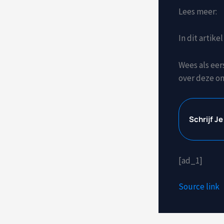
Lees meer:
In dit artikel
Wees als eer
over deze o
Schrijf J
[ad_1]
Source link