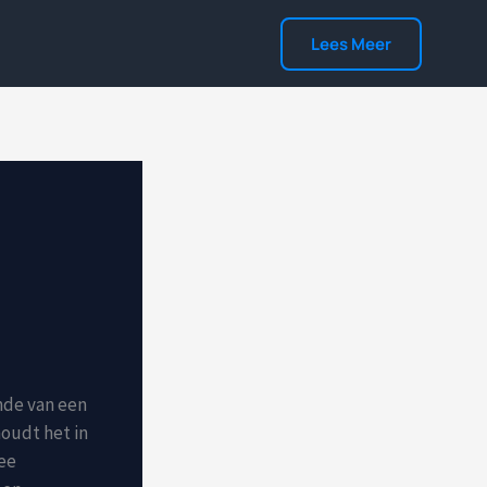
Lees Meer
nde van een
houdt het in
wee