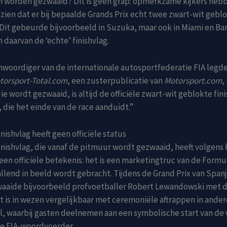
n worden gezwaaid? Dit is geen grap: opmerkzame kijkers heb
zien dat er bij bepaalde Grands Prix echt twee zwart-wit gebl
Dit gebeurde bijvoorbeeld in Suzuka, maar ook in Miami en Ba
n daarvan de ‘echte’ finishvlag.
woordiger van de internationale autosportfederatie FIA legde
torsport-Total.com
, een zusterpublicatie van
Motorsport.com
,
ie wordt gezwaaid, is altijd de officiële zwart-wit geblokte fin
, die het einde van de race aanduidt.”
nishvlag heeft geen officiële status
nishvlag, die vanaf de pitmuur wordt gezwaaid, heeft volgens 
en officiële betekenis: het is een marketingtruc van de Formul
lend in beeld wordt gebracht. Tijdens de Grand Prix van Spanj
waaide bijvoorbeeld profvoetballer Robert Lewandowski met d
 is in wezen vergelijkbaar met ceremoniële aftrappen in ander
l, waarbij gasten deelnemen aan een symbolische start van de 
de FIA-woordvoerder.