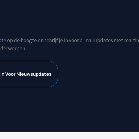
ste op de hoogte en schrijf je in voor e-mailupdates met realt
nderwerpen
e In Voor Nieuwsupdates