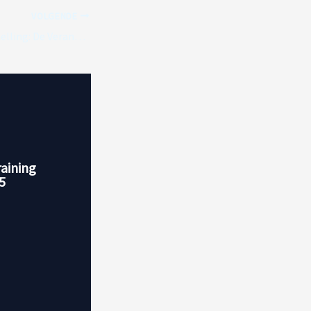
VOLGENDE
Mentaliteit in Versnelling: De Veranderende Psychologische Last van Formule 1
raining
5