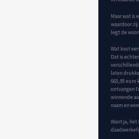
Maar wat is 
waardoor zij
legt de woor
Wat kost een
Dat is echte
verschillende
laten drukke
665,95 euro k
ontvangen fa
winnende au
naam en een 
Want ja, het
daadwerkelij