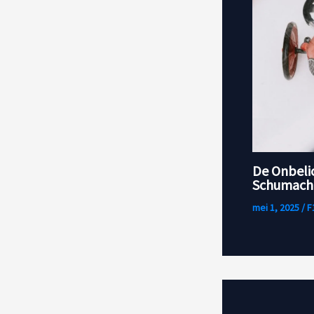
De Onbeli
Schumache
mei 1, 2025
/
F