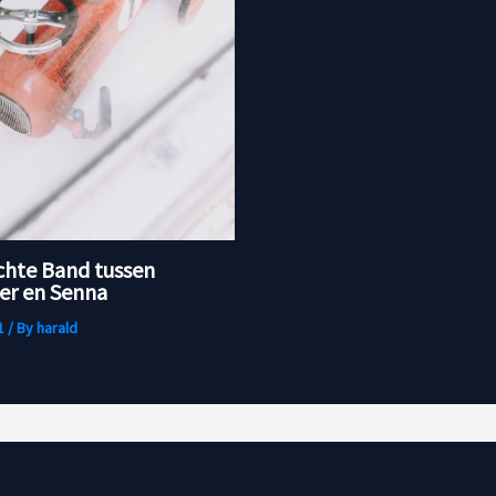
chte Band tussen
r en Senna
1
/ By
harald