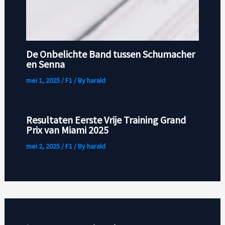
De Onbelichte Band tussen Schumacher
en Senna
mei 1, 2025
/
F1
/ By
harald
Resultaten Eerste Vrije Training Grand
Prix van Miami 2025
mei 2, 2025
/
F1
/ By
harald