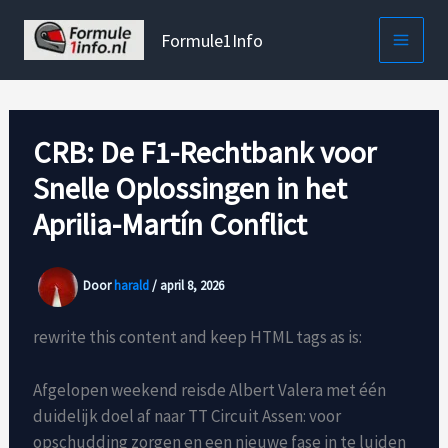
Ga
naar
Formule1Info
de
inhoud
CRB: De F1-Rechtbank voor
Snelle Oplossingen in het
Aprilia-Martín Conflict
Door
harald
/
april 8, 2026
rewrite this content and keep HTML tags as is:
Afgelopen weekend reisde Albert Valera met één
duidelijk doel af naar TT Circuit Assen: voor
opschudding zorgen en een nieuwe fase in te luiden