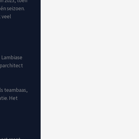
an 2023, toen
én seizoen.
k veel
o Lambiase
oparchitect
als teambaas,
tie. Het