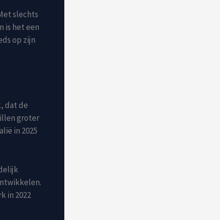
Met slechts
 is het een
ds op zijn
, dat de
llen groter
lië in 2025
delijk
ontwikkelen.
k in 2022