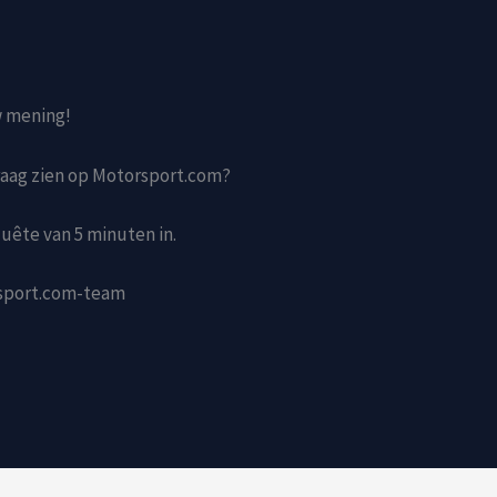
w mening!
graag zien op Motorsport.com?
uête van 5 minuten in.
sport.com-team