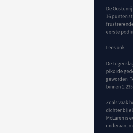
De Oostenrij
16 punten st
frustrerende
eerste podi
Lees ook:
De tegenslag
pikorde gede
geworden. Te
binnen 1,235
Zoals vaak h
dichter bij 
McLaren is e
onderaan, ma