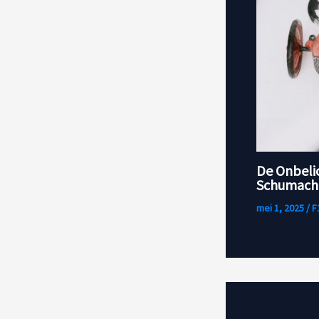
De Onbeli
Schumache
mei 1, 2025
/
F