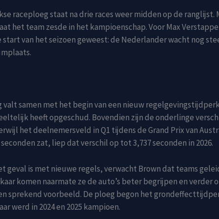
kse raceploeg staat na drie races weer midden op de ranglijst. 
aat het team zesde in het kampioenschap. Voor Max Verstappen
 start van het seizoen geweest: de Nederlander wacht nog stee
umplaats.
 valt samen met het begin van een nieuw regelgevingstijdperk
eltelijk heeft opgeschud. Bovendien zijn de onderlinge verschi
rwijl het deelnemersveld in Q1 tijdens de Grand Prix van Austra
 seconden zat, liep dat verschil op tot 3,737 seconden in 2026.
et geval is met nieuwe regels, verwacht Brown dat teams gelei
elkaar komen naarmate ze de auto’s beter begrijpen en verder 
en sprekend voorbeeld. De ploeg begon het grondeffecttijdper
ar werd in 2024 en 2025 kampioen.