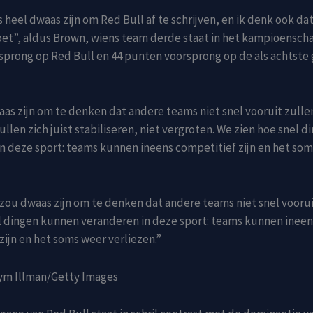
 heel dwaas zijn om Red Bull af te schrijven, en ik denk ook da
et”, aldus Brown, wiens team derde staat in het kampioenscha
prong op Red Bull en 44 punten voorsprong op de als achtste
as zijn om te denken dat andere teams niet snel vooruit zull
zullen zich juist stabiliseren, niet vergroten. We zien hoe snel 
n deze sport: teams kunnen ineens competitief zijn en het so
zou dwaas zijn om te denken dat andere teams niet snel voorui
l dingen kunnen veranderen in deze sport: teams kunnen ineen
zijn en het soms weer verliezen.”
Kym Illman/Getty Images