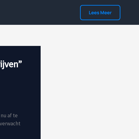
Lees Meer
ijven”
nu af te
 verwacht