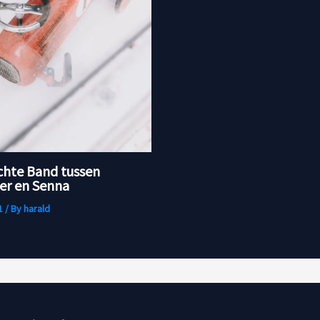
chte Band tussen
r en Senna
1
/ By
harald