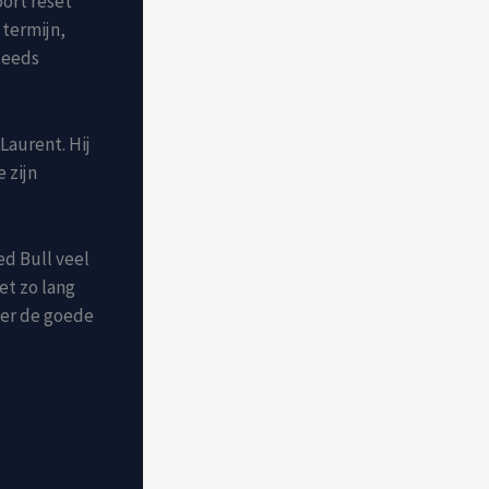
oort reset
 termijn,
teeds
Laurent. Hij
 zijn
Red Bull veel
et zo lang
eer de goede