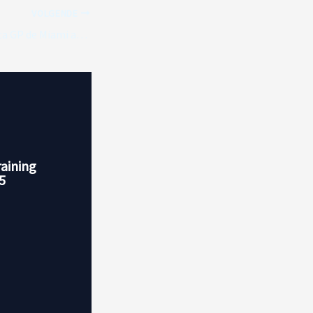
VOLGENDE
F1: Bortoleto projeta GP de Miami após início
raining
5