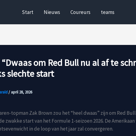
Start
Nieuws
Coureurs
teams
“Dwaas om Red Bull nu al af te schr
 slechte start
arald
/
april 28, 2026
ren-topman Zak Brown zou het “heel dwaas” zijn om Red Bull 
 de zwakke start van het Formule 1-seizoen 2026. De Amerikaan
tsevenwicht in de loop van het jaar zal convergeren.