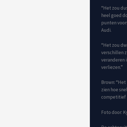
“Het zou dus
heel goed do
punten voors
Audi.
“Het zou dwa
verschillen 
veranderen i
verliezen.”
Brown: “Het 
zien hoe sne
competitief 
Foto door: 