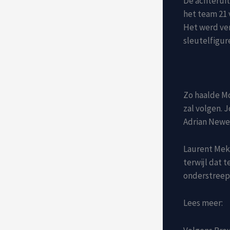
De achteruit
het team 21 
Het werd ver
sleutelfigur
Zo haalde Mc
zal volgen. 
Adrian Newey
Laurent Meki
terwijl dat 
onderstreept
Lees meer: