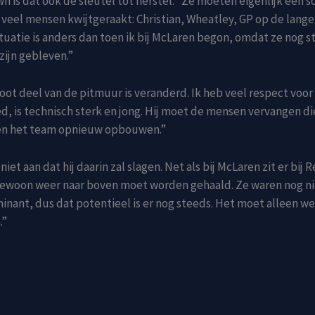
n is dat ook de sleutel tot herstel. “Ze moeten eigenlijk een s
n veel mensen kwijtgeraakt: Christian, Wheatley, GP op de lange
tuatie is anders dan toen ik bij McLaren begon, omdat ze nog s
zijn gebleven.”
oot deel van de pitmuur is veranderd. Ik heb veel respect voor 
d, is technisch sterk en jong. Hij moet de mensen vervangen die
en het team opnieuw opbouwen.”
r niet aan dat hij daarin zal slagen. Net als bij McLaren zit er bij 
gewoon weer naar boven moet worden gehaald. Ze waren nog ni
nant, dus dat potentieel is er nog steeds. Het moet alleen w
.”