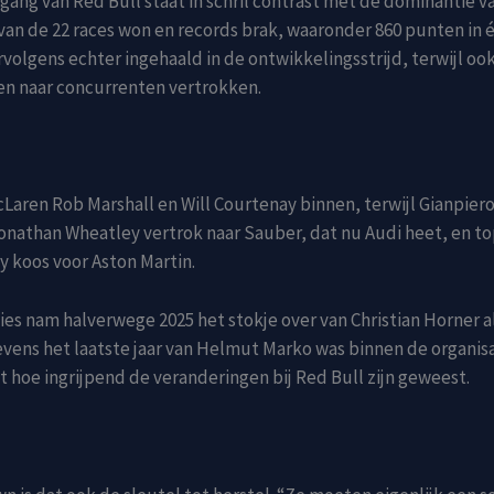
gang van Red Bull staat in schril contrast met de dominantie v
van de 22 races won en records brak, waaronder 860 punten in é
volgens echter ingehaald in de ontwikkelingsstrijd, terwijl oo
en naar concurrenten vertrokken.
Laren Rob Marshall en Will Courtenay binnen, terwijl Gianpier
Jonathan Wheatley vertrok naar Sauber, dat nu Audi heet, en t
 koos voor Aston Martin.
es nam halverwege 2025 het stokje over van Christian Horner 
tevens het laatste jaar van Helmut Marko was binnen de organisa
 hoe ingrijpend de veranderingen bij Red Bull zijn geweest.