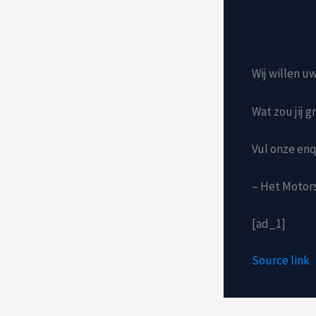
Wij willen u
Wat zou jij 
Vul onze enq
– Het Motor
[ad_1]
Source link