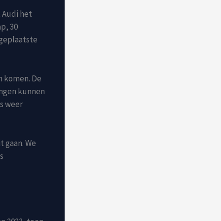
t Audi het
p, 30
 geplaatste
en komen. De
dingen kunnen
ms weer
t gaan. We
s