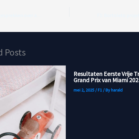
McLaren: F1 voert gesprekken over aanpassing hardware 2026-power units
d Posts
Resultaten Eerste Vrije T
Grand Prix van Miami 202
mei 2, 2025
/
F1
/ By
harald