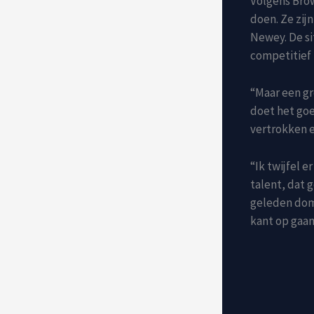
Volgens Brow
doen. Ze zij
Newey. De si
competitief 
“Maar een gr
doet het goe
vertrokken 
“Ik twijfel e
talent, dat 
geleden domi
kant op gaan