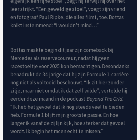
eigenlijk een fijne stoel”, zegt hij terwijl hij over het
leer strijkt. “Een geweldige stoel”, voegt zijn vriend
en fotograaf Paul Ripke, die alles filmt, toe. Bottas
knikt instemmend: “I wouldn’t mind…”
Bottas maakte begin dit jaar zijn comeback bij
Mercedes als reservecoureur, nadat hij geen
racestoeltje voor 2025 kon bemachtigen. Desondanks
benadrukt de 34-jarige dat hij zijn Formule 1-carrière
nog niet als voltooid beschouwt. “Ik zit hier zonder
zitje, maar niet omdat ik dat zelf wilde”, vertelde hij
eerder deze maand in de podcast
Beyond The Grid
.
“Ik heb het gevoel dat ik nog steeds veel te bieden
heb. Formule 1 blijft mijn grootste passie. En hoe
langer ik vanaf de zijlijn kijk, hoe sterker dat gevoel
wordt. Ik begin het racen echt te missen.”