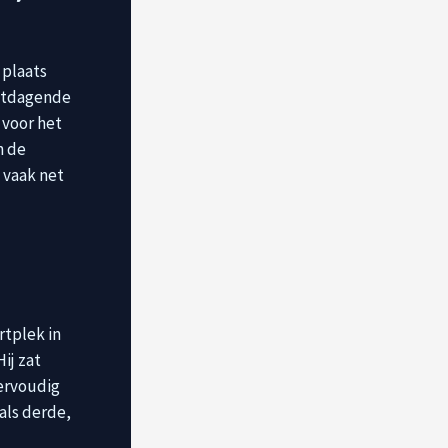
 plaats
uitdagende
 voor het
n de
j vaak net
rtplek in
ij zat
iervoudig
als derde,