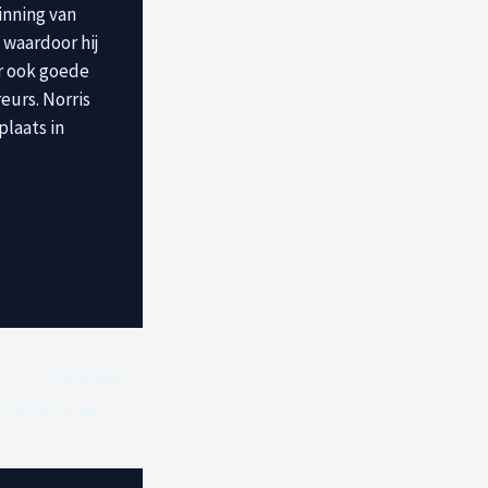
inning van
, waardoor hij
er ook goede
eurs. Norris
plaats in
VOLGENDE
Red Bull en Ferrari Profiteren van Onverwachte McLaren-Nederlaag