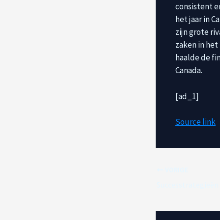
consistent e
het jaar in C
zijn grote r
zaken in het
haalde de fi
Canada.
[ad_1]
Source link
VORIGE