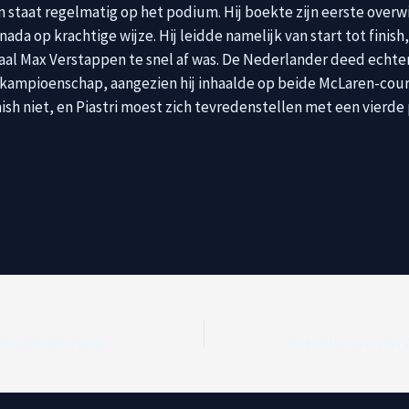
n staat regelmatig op het podium. Hij boekte zijn eerste overw
anada op krachtige wijze. Hij leidde namelijk van start tot finish
ivaal Max Verstappen te snel af was. De Nederlander deed echt
 kampioenschap, aangezien hij inhaalde op beide McLaren-cour
nish niet, en Piastri moest zich tevredenstellen met een vierde 
Successtrategieën van Cadillac voor hun Formule 1-project