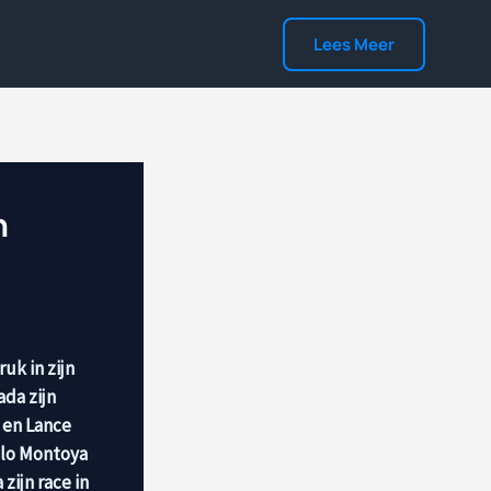
Lees Meer
n
uk in zijn
ada zijn
n en Lance
blo Montoya
zijn race in