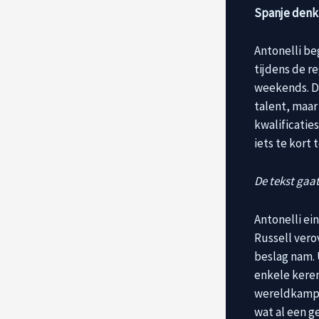
Spanje denkt
Antonelli be
tijdens de r
weekends. De
talent, maar 
kwalificatie
iets te kort
De tekst gaat
Antonelli ei
Russell vero
beslag nam. U
enkele keren
wereldkampio
wat al een g