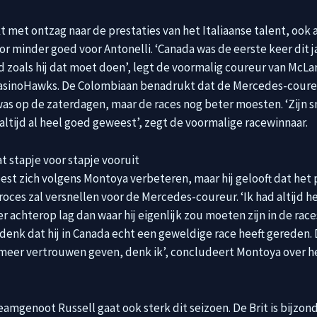
t met ontzag naar de prestaties van het Italiaanse talent, ook 
or minder goed voor Antonelli. ‘Canada was de eerste keer dit ja
d zoals hij dat moet doen’, legt de voormalig coureur van McLa
asinoHawks. De Colombiaan benadrukt dat de Mercedes-coure
was op de zaterdagen, maar de races nog beter moesten. ‘Zijn s
 altijd al heel goed geweest’, zegt de voormalige racewinnaar.
at stapje voor stapje vooruit
est zich volgens Montoya verbeteren, maar hij gelooft dat het
roces zal versnellen voor de Mercedes-coureur. ‘Ik had altijd h
er achterop lag dan waar hij eigenlijk zou moeten zijn in de race
 denk dat hij in Canada echt een geweldige race heeft gereden. 
meer vertrouwen geven, denk ik’, concludeert Montoya over he
teamgenoot Russell gaat ook sterk dit seizoen. De Brit is bijzon