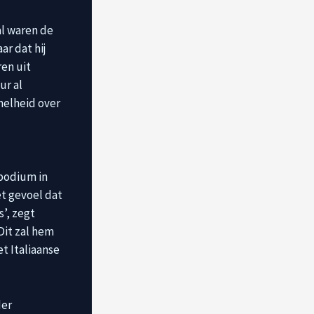
al waren de
ar dat hij
ren uit
ur al
nelheid over
 podium in
et gevoel dat
s’, zegt
Dit zal hem
t Italiaanse
der