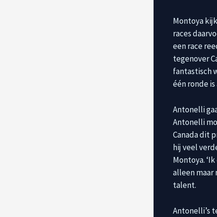
Montoya kijk
races daarvo
een race ree
tegenover C
fantastisch 
één ronde is
Antonelli ga
Antonelli mo
Canada dit p
hij veel verd
Montoya. ‘Ik
alleen maar 
talent.
Antonelli’s 