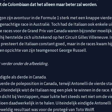
 de Colombiaan dat het alleen maar beter zal worden.
gon zijn avontuur in de Formule 1 sterk met een knappe vierde
egenachtige race in Australië. Toch had de Italiaan ook enkele 
 races voor de Grand Prix van Canada waren bijzonder moeilijk
hij herstelde zich uitstekend op het Circuit Gilles Villeneuve. I
s presteert de Italiaan constant goed, maar in de races kwam hi
 ten opzichte van zijn teamgenoot George Russell.
 verder onder de afbeelding.
ndigde als derde in Canada.
verde de poleposition in Canada, terwijl Antonelli de vierde sta
iteindelijk wist de Italiaan nog een plek te winnen in de race. H
 dicht bij Verstappen, maar lukte het steeds net niet om de v
en daadwerkelijk in te halen. Uiteindelijk eindigde Antonelli 
eweldig resultaat was voor de protegé van Toto Wolff.