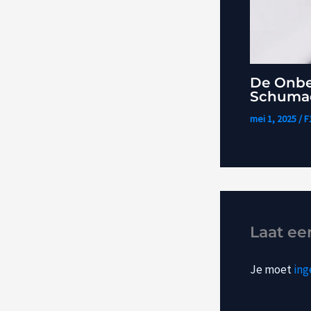
De Onbe
Schumac
mei 1, 2025
/
F
Laat ee
Je moet
ing