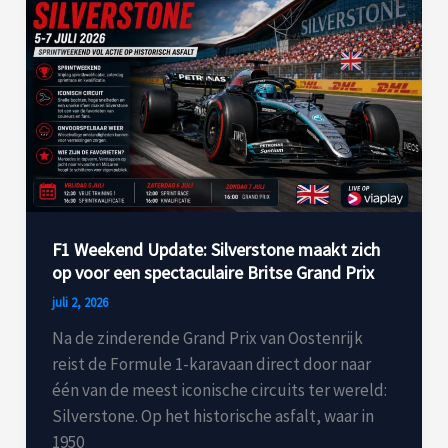
Update:
Silverstone
maakt
zich
op
voor
een
spectaculaire
Britse
Grand
F1 Weekend Update: Silverstone maakt zich
op voor een spectaculaire Britse Grand Prix
Prix
juli 2, 2026
Na de zinderende Grand Prix van Oostenrijk
reist de Formule 1-karavaan direct door naar
één van de meest iconische circuits ter wereld:
Silverstone. Op het historische asfalt, waar in
1950