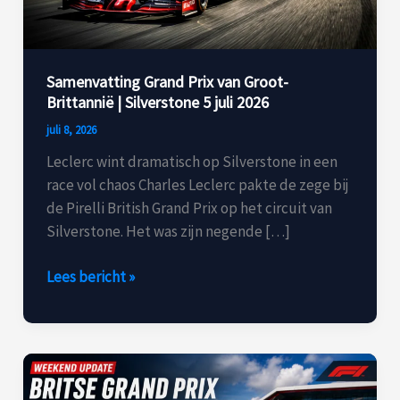
|
Silverstone
5
juli
Samenvatting Grand Prix van Groot-
2026
Brittannië | Silverstone 5 juli 2026
juli 8, 2026
Leclerc wint dramatisch op Silverstone in een
race vol chaos Charles Leclerc pakte de zege bij
de Pirelli British Grand Prix op het circuit van
Silverstone. Het was zijn negende […]
Lees bericht »
F1
Weekend