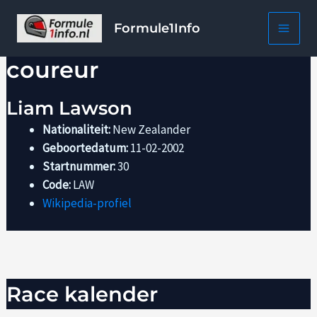
Ga
naar
Formule1Info
de
inhoud
coureur
Liam Lawson
Nationaliteit:
New Zealander
Geboortedatum:
11-02-2002
Startnummer:
30
Code:
LAW
Wikipedia-profiel
Race kalender