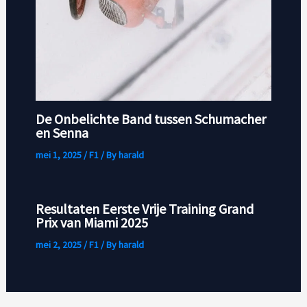
De Onbelichte Band tussen Schumacher
en Senna
mei 1, 2025
/
F1
/ By
harald
Resultaten Eerste Vrije Training Grand
Prix van Miami 2025
mei 2, 2025
/
F1
/ By
harald