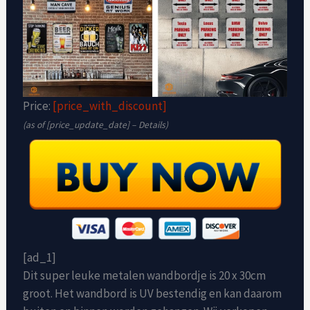
Price:
[price_with_discount]
(as of [price_update_date] –
Details
)
[ad_1]
Dit super leuke metalen wandbordje is 20 x 30cm
groot. Het wandbord is UV bestendig en kan daarom