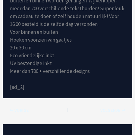
buiten en binnen worden gehangen. Wij verkopen
meer dan 700 verschillende tekstborden! Super leuk
om cadeau te doen of zelf houden natuurlijk! Voor
16:00 besteld is de zelfde dag verzonden.
Voor binnen en buiten
Hoeken voorzien van gaatjes
20 x 30 cm
Eco vriendelijke inkt
UV bestendige inkt
Meer dan 700 + verschillende designs
[ad_2]
VORIGE
VOLGENDE